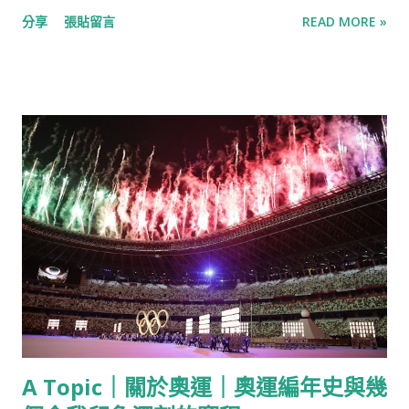
第二順位進場的是難民隊選手，他們由戰亂國家的人民組成，代
分享
張貼留言
READ MORE »
表世界上數以萬計因戰爭而流離失所的難民。 難民隊本次參賽的
縮寫為EOR，取自法語「Equipe Olympique des Refugies」，
是一個無國界運動隊伍，成員來自敘利亞、南蘇丹、阿富汗…等
地，由非裔馬拉松好手泰格拉‧洛魯佩於2014年向奧委會申請創
立後在2015年10月正式成立，並於2016年的里約奧運第一次亮
相。 他們在里約奧運的表現促使了奧林匹克難民基金會Olympic
Refuge Foundation成立，目的於提供因為戰亂很失去家園的青
年能有更好的體育環境接受訓練，基金會的短期目標是在2024年
之前讓1百萬名的難民也能參與運動。 2020東京奧運是難民代表
第二次參賽，此次隊伍由29位難民選手組成，共參與12項運動項
目。 熱愛運動的這些難民在沒有良好體制的情況下仍對體育懷有
熱情，希望能因此鼓舞有夢的難民不要因為環境而放棄，也希望
在各國參與的奧運盛事，能讓更多人了解難民的處境。 難民隊介
紹 難民代表隊的故事 游到勒斯博島的少女- Yusra Mardini (圖：
A Topic｜關於奧運｜奧運編年史與幾
Yusra Mardini instagram） 開幕儀式上，難民代表隊的掌旗手