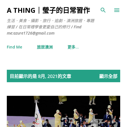
跳到主要內容
A THING｜瑩子的日常習作
生活．美食．攝影．旅行．追劇．澳洲旅居．專題
練習 / 在日常裡學會更愛自己的修行 / Find
me:azure1726@gmail.com
Find Me
旅居澳洲
更多…
發
目前顯示的是 8月, 2021的文章
顯示全部
表
文
章