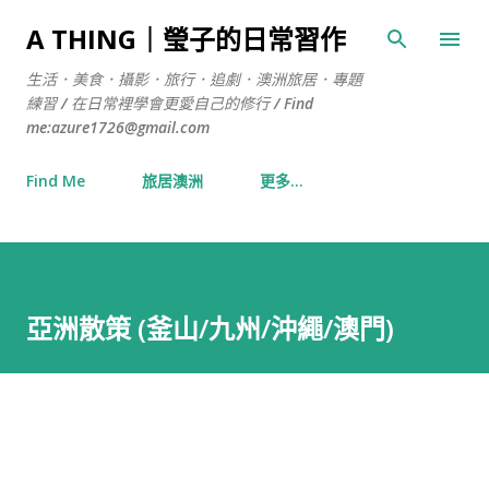
跳到主要內容
A THING｜瑩子的日常習作
生活．美食．攝影．旅行．追劇．澳洲旅居．專題
練習 / 在日常裡學會更愛自己的修行 / Find
me:azure1726@gmail.com
Find Me
旅居澳洲
更多…
亞洲散策 (釜山/九州/沖繩/澳門)