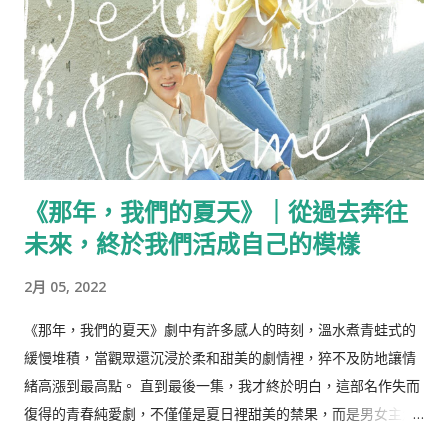
裡化成一團白霧。 後來的近十年，因為陽明山假日裡的總是塞
車，跑遍了各地拍照，卻再沒踏上陽明山這座離家最近國家公
園。 陽明山國家公園 陽明山國家公園是距離市區最近的國家公
園，位於台北北方山區，其原名草山，於日治時期列為「大屯國
立公園」預定地，範圍涵蓋台北盆地北方的七星山、大屯山區及
觀音山…等，1950年後改名陽明山，以紀念明代思想家王陽明，
並於1962年預備規劃作國家公園，後於1985年整治完成，面積約
《那年，我們的夏天》｜從過去奔往
11,338公頃，以火山活動產生的火山景觀為其特色，如：小油
未來，終於我們活成自己的模樣
坑、硫磺谷、牛奶湖、夢幻湖、溫泉…等。 除了連綿的山巒與火
山景觀，在陽明山也擁有豐富的植被，幾乎整個四季皆是可以賞
2月 05, 2022
花的花季，從春季到初夏，櫻花、杜鵑、海芋、繡球花接力盛
開，待到秋冬之際，野芒花開滿整個山頭，為陽明山帶上白黃的
《那年，我們的夏天》劇中有許多感人的時刻，溫水煮青蛙式的
帽子。 陽明山國家公園： 官網 擎天崗大草原 擎天崗舊稱大嶺
緩慢堆積，當觀眾還沉浸於柔和甜美的劇情裡，猝不及防地讓情
峠、牛埔…，是鄰近高點竹篙山熔岩向北噴溢而形成，主要植被
緒高漲到最高點。 直到最後一集，我才終於明白，這部名作失而
為類地毯草及假柃木，位於大屯山群峰的中間鞍部，地勢較為平
復得的青春純愛劇，不僅僅是夏日裡甜美的禁果，而是男女主角
坦，因擁有特殊的草原景觀而聞名，自清領末期及日治時期以來
相互救贖的過程。 全校第一的國延秀與全校最後一名的崔雄因為