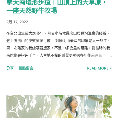
擎天崗環形步道｜山頂上的大草原，
與蛋液作麵衣後油炸。 李・西餐廳的基輔炸雞，以特製的香料、
檸檬汁與奶油填充雞肉，將油炸的過程中流出的雞汁鎖在其中，
一座天然野牛牧場
一刀切下便會流出濃郁的餡料，再以流出的餡料做斟醬，沾附在
2月 17, 2022
雞肉上食用，並搭上滑順的薯泥作為主食。 總匯三明治 除了義式
料理與排餐外，李・西餐廳也提供輕食的選項，其中以總匯三明
在台北出生長大20多年，除去小時候幾次山腰邊泡溫泉的經驗，
治最為澎湃。 李・西餐廳的總匯三明治以煎牛肉、生菜沙拉、起
登上陽明山的次數寥寥可數。 對陽明山最深的印象是大一那年，
司、煎蛋、雞肉作為夾餡。 總匯三明治的調味偏重口，有濃郁的
第一次離家的我總嚷著想家，不過30多公里的距離，對當時的我
沙拉醬，其中煎牛肉的熟度得宜，肉質也鮮嫩，但整體來說不是
來說像是迢迢千里，人生地不熟的感覺更勝過多年後前往布里斯
清爽的輕食料理，比較適合喜歡重口味與漢堡的人。 烤脆皮雞腿
本。 開學不久的某一個周末，因為運動會行程而無法回家的幾個
及加州炒飯 擁有十分白話的名字的這道料理是以炸烤雞腿排佐以
分享
張貼留言
READ MORE »
小大一，約著體驗了一次夜衝，從中壢沿著台一線騎往台北，目
香料，再搭上以青椒、紅椒拌炒、清爽的加州炒飯，整體來說算
的地是陽明山氣象站附近的觀景台。 才初秋的天氣裡，山下還保
是中規中矩，雞腿排雖肉汁四溢，但有基輔炸雞在前，似乎就顯
有一點暑氣，入夜時山上的空氣已經十分寒涼，穿著清薄秋裝的
得相形失色了。...
我們在深夜的觀景台上，看著山下燈火絢麗的景色，邊被冷得瑟
瑟發抖。 那是我第一次遇見深夜的台北，即使是台北車站也杳無
人煙，只有幾台深夜未歸的機車呼嘯而過與24HR營業的商店獨自
燈火通明，紅色招牌的永和豆漿傳來冉冉熱氣，在初秋轉涼的夜