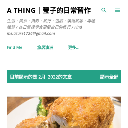
跳到主要內容
A THING｜瑩子的日常習作
生活．美食．攝影．旅行．追劇．澳洲旅居．專題
練習 / 在日常裡學會更愛自己的修行 / Find
me:azure1726@gmail.com
Find Me
旅居澳洲
更多…
發
目前顯示的是 2月, 2022的文章
顯示全部
表
文
章