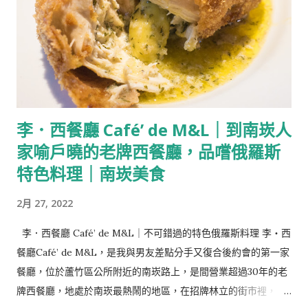
李．西餐廳 Café’ de M&L｜到南崁人
家喻戶曉的老牌西餐廳，品嚐俄羅斯
特色料理｜南崁美食
2月 27, 2022
李．西餐廳 Café’ de M&L｜不可錯過的特色俄羅斯料理 李・西
餐廳Café’ de M&L，是我與男友差點分手又復合後約會的第一家
餐廳，位於蘆竹區公所附近的南崁路上，是間營業超過30年的老
牌西餐廳，地處於南崁最熱鬧的地區，在招牌林立的街市裡，