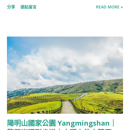
李・西餐廳沒有招牌的低調門面，可能因為沒有特意尋找而錯
分享
張貼留言
READ MORE »
過。 然這樣低調的門面並沒有讓李・西餐廳就此門可羅雀，反倒
是在南崁地區像是人盡皆知，甚至也有其他地區的桃園人慕名而
來。 開在長榮航空公司附近的李・西餐廳Café’ de M&L在南崁
還未熱烈發展之初便是機師與空姐停泊休憩的餐廳，常有外籍的
機師造訪並熱情傳授老闆獨特的家鄉味，李・西餐廳Café’ de
M&L的菜單中因此寫滿了來自各國的特色料理，這是一種戶利共
生，異鄉人得以在落地時不費力地淺嚐家鄉味，開在本地的餐廳
也因此擁有了橫跨各國的特色料理。 【Info】 李．西餐廳 Café’
de M&L 地址：桃園市蘆竹區南崁路192號 營業時間：周一-二、
周四-日：11:30-15:00、17:30-21:00 電話：(03)352-7369 基輔
炸雞 李・西餐廳的招牌菜之一，幾乎到訪的來客皆會點上一道。
基輔炸雞是道俄羅斯料理，在蘇聯時期曾是道風靡一時的酒店名
菜，相傳源自於法國，後由俄羅斯廚師改良而成，俄文原文
котлетапо-киевски，指的是「基輔風的雞肉排」，是以雞肉
陽明山國家公園 Yangmingshan｜
拍打為肉排後包裹奶油、黑胡椒、蒜片…等香料，再裹上麵包粉