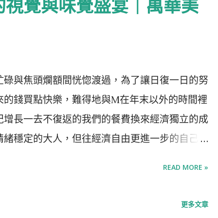
的視覺與味覺盛宴｜萬華美
酒館，由Gēn Creative團隊與Affinato &
打無國界異國料理與單杯式現壓生飲葡萄酒，藍色的
，門後陳列著各式紅白酒，用餐區昏黃的光線映著
五好友來杯小酒佐餐，讓庸庸碌碌一周的疲勞得以
忙碌與焦頭爛額間恍惚渡過，為了讓日復一日的努
，讓感情持續加溫。 隨著飲食的改變，「偶爾到
來的錢買點快樂，難得地與M在年末以外的時間裡
價值觀，「美食與酒」更是密不可分，餐酒館也如
紀增長一去不復返的我們的餐費換來經濟獨立的成
ss一如其名，主打「Wine On Tap」，將精釀啤
情緒穩定的大人，但往經濟自由更進一步的自己也
上，意指「裝在有龍頭的桶中，打開即可飲用」，將
anyaki｜一場無菜單鐵板料理饗宴 無菜單鐵板料
保存於PET桶並以「杯」為單位販售，既可以滿
READ MORE »
物從原型食材開始，從烹煮、調味到擺盤皆都在顧
裝葡萄酒因開封後受潮氧化，其所使用的PET桶
邊服務與多種食材一次滿足的特點讓精緻鐵板燒迅
塞的浪費，這種講究環保的特性讓「Wine On
更多文章
只有街邊林立的平價料理，而開業僅一年半的毓鐵