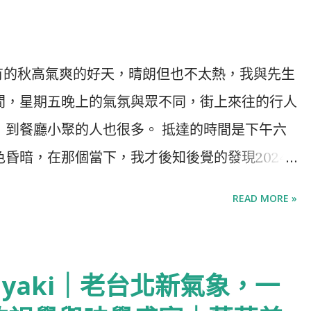
來少有的秋高氣爽的好天，晴朗但也不太熱，我與先生
間，星期五晚上的氣氛與眾不同，街上來往的行人
，到餐廳小聚的人也很多。 抵達的時間是下午六
昏暗，在那個當下，我才後知後覺的發現2024
起，小時候的一年很長，期待暑假寒假的日子更像
READ MORE »
是眨眼就又一年，回首年輕的日子，那些青春悼念
輩子。 最近的日子不好不壞，只是馬不停蹄的時
過成詩，就用美食讓日子多一點確幸。 非瓶
nyaki｜老台北新氣象，一
 Tap」的高顏值餐酒館，用美食與酒帶你出發世界 坐落