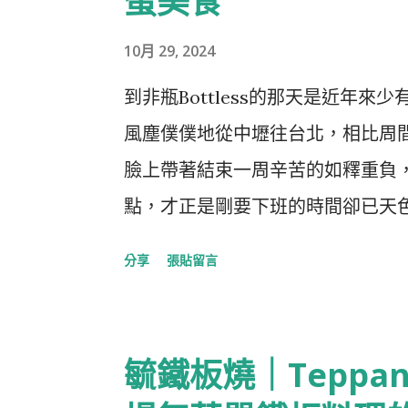
蛋美食
10月 29, 2024
到非瓶Bottless的那天是近年
風塵僕僕地從中壢往台北，相比周
臉上帶著結束一周辛苦的如釋重負
點，才正是剛要下班的時間卻已天色
年也已經逐步走向尾聲，突然就想
分享
張貼留言
是沒有盡頭，但出社會後的日子像
的想當年，都遠的像是已經過了半
刻太多，多到讓人不夠時間把生活
毓鐵板燒｜Teppa
Bottless ｜主打「Wine On