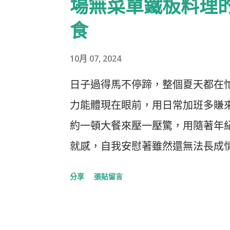
場無菜單鐵板料理
在慶城街上的非瓶Bottless是間高顏值餐
食
Lunetta葡萄酒商一同打造，主
門面簡約又帶個幾分貴氣的設計感
10月 07, 2024
氣氛歡愉，適合在小周末夜晚與三
日子過得馬不停蹄，整個夏天都在
緩解，或在紀念日裡來頓浪漫饗宴
力能體現在眼前，用日常加班多賺
餐廳吃頓好的」的習慣成為普世的
約一頓大餐來壓一壓驚，用隨著年
雨後春筍般一間間開，而非瓶Bottle
就感，自我安慰著雖然還無法長成
酒的「On Tap」應用在葡萄酒
已經好好的長大。 毓鐵板燒｜Tepp
常見的瓶裝葡萄酒改以混合氣體加壓
分享
張貼留言
理猶如一場料理秀，吃進嘴裡的食
足顧客只想小酌的需求也不用擔心瓶
客眼前進行，這種儀式感拉滿的桌
使用可回收材質亦可減少瓶子、軟木
速崛起，人們對鐵板燒的印象不再