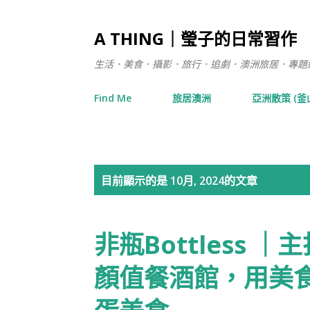
A THING｜瑩子的日常習作
生活．美食．攝影．旅行．追劇．澳洲旅居．專題練習 / 在日
Find Me
旅居澳洲
亞洲散策 (釜
發
目前顯示的是 10月, 2024的文章
表
非瓶Bottless ｜
文
章
顏值餐酒館，用美