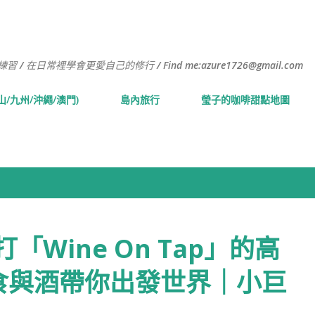
跳到主要內容
常裡學會更愛自己的修行 / Find me:azure1726@gmail.com
山/九州/沖繩/澳門)
島內旅行
瑩子的咖啡甜點地圖
主打「Wine On Tap」的高
食與酒帶你出發世界｜小巨