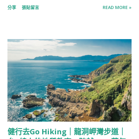
充滿歷史，經歷過大航海時代西班牙的治理、曾作為台灣最大的
分享
張貼留言
READ MORE »
貿易港口之一，是公視的電視劇《苦力》背景，也曾因戰後繁華
的大港貿易而有五光十色的 紅燈區 及摸摸茶文化。 佛手洞與仙
洞巖 《出發吧！鐵三角》節目中介紹的地點，最吸引我的是佛手
洞，在國道3號最底端、基隆港卸貨區旁的仙洞里，是座由浪濤雕
刻而成的海蝕洞，早年佛手洞的區域臨海，後因基隆港擴張的填
海工程而離港，才形成海蝕洞離海遙遠的有趣情形。 佛手洞內部
的空間不太大，除了天然形成的稜線，也有幾處人工鑄鑿的痕
跡，點上燈光，像是小說裡的地下古城，傳言是這裡在戰時作為
防空洞與軍隊避難駐紮之據點所留下的記號，為洞穴探險新增一
些神秘感。 佛手洞旁的仙洞巖，是附近地區最大的海蝕洞，洞深
約80公尺，可分為主洞與左右洞，主祀觀世音菩薩，天然的石壁
內供奉著神明，還有一處僅能單向通行的一線天。 仙洞巖體現了
台灣的民間信仰，巌仔指的是山中佛寺，源於福建地區，於18世
紀後開始於逐漸成為台灣地區才有的文化。 白米甕砲台與基隆燈
健行去Go Hiking｜龍洞岬灣步道｜
塔 基隆是台灣的港灣樞紐，也曾是北台灣重要的戰場，市內有多