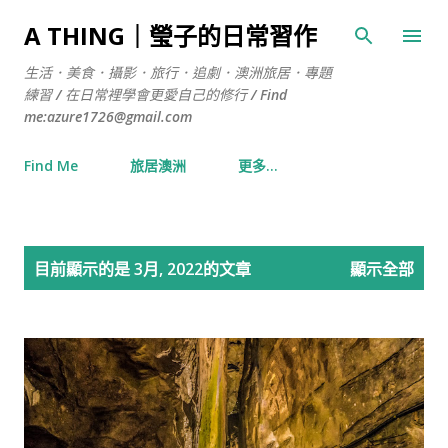
跳到主要內容
A THING｜瑩子的日常習作
生活．美食．攝影．旅行．追劇．澳洲旅居．專題
練習 / 在日常裡學會更愛自己的修行 / Find
me:azure1726@gmail.com
Find Me
旅居澳洲
更多…
發
目前顯示的是 3月, 2022的文章
顯示全部
表
文
章