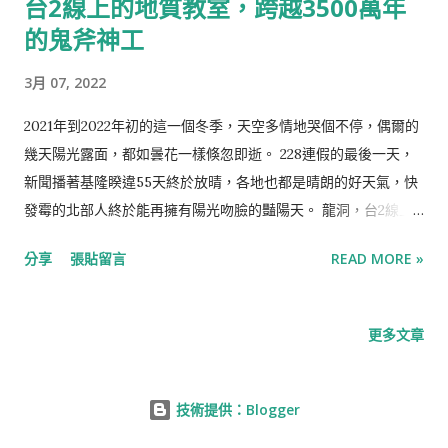
台2線上的地質教室，跨越3500萬年
處大大小小的防空洞與砲台，而白米甕砲台便是其中最知名的砲
台之一。 白米甕砲台位於基隆沿岸的高處，鄰近與北台灣用電息
的鬼斧神工
息相關的協和發電廠，視野遼闊、可遠眺基隆港全景，是絕佳的
3月 07, 2022
戰略位置，遺址可追溯至300多年前，現今主要的砲台設施則建
於20世紀初的日治時期，作為四座八吋加農砲架設之處，射程約
2021年到2022年初的這一個冬季，天空多情地哭個不停，偶爾的
九公里，作為觀測敵船入港與守備之用，歷經了大時代的砲火猛
幾天陽光露面，都如曇花一樣倏忽即逝。 228連假的最後一天，
烈，白米甕砲台現今已成為賞海景踏青的絕佳去處。 白米甕砲台
新聞播著基隆睽違55天終於放晴，各地也都是晴朗的好天氣，快
與基隆燈塔有處相通的步道，從白米甕砲台的位置出發往基隆燈
發霉的北部人終於能再擁有陽光吻臉的豔陽天。 龍洞，台2線上
塔，幾乎全是下坡，反之則幾乎往上，若想先苦後甘者可選擇將
的地質教室 龍洞位於北岸沿海，由台2線上最古老的岩石-四稜砂
車停在基隆燈塔下方的光華路上，或直接開到白米甕燈塔的停車
分享
張貼留言
READ MORE »
岩構成，主成分為石英岩質砂岩和頁岩，因成岩作用時膠結良好
場，先向下走再原路折返往上。
而岩質堅硬，因斷層錯動而有細小的斷層線與節理。 龍洞連接著
________________________________________
鼻頭角有兩處岬，其名源自於岬角蜿蜒如巨龍盤旋，擁有綺麗的
更多文章
_______________ 其他文章 A Topic｜基隆私密故事A
斷崖峭壁，為千萬年前的地質運動而隆起成懸崖，再經由浪濤經
Story｜當繁華落盡時，鐵道街紅燈區的今與昔 健行去Go
年累月的精心雕琢，是歷經3500萬年的鬼斧神工，因為岩壁的嶙
Hiking｜基隆繞半圈｜搭火車去海邊，望...
峋崢嶸，龍洞也是座天然的岩場，偶爾能看見攀岩愛好者挑戰的
技術提供：Blogger
身影。 交通方式🚗 龍洞灣岬步道的起點是一座主祀佛祖的百年古