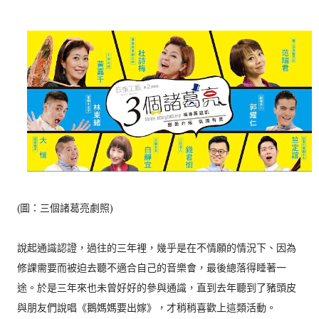
(圖：三個諸葛亮劇照)
說起通識認證，過往的三年裡，幾乎是在不情願的情況下、因為
修課需要而被迫去聽不適合自己的音樂會，最後總落得睡著一
途。於是三年來也未曾好好的參與通識，直到去年聽到了豬頭皮
與朋友們說唱《鵝媽媽要出嫁》，才稍稍喜歡上這類活動。