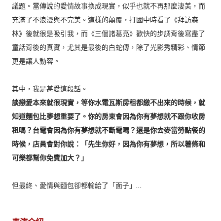
議題。當傳說的愛情故事換成現實，似乎也就不再那麼淒美，而
充滿了不浪漫與不完美。這樣的顛覆，打國中時看了《拜訪森
林》後就很是吸引我，而《三個諸葛亮》歡快的步調背後寫盡了
童話背後的真實，尤其是最後的白蛇傳，除了光影秀精彩、情節
更是讓人動容。
其中，我是甚愛這段話。
談戀愛本來就很現實，等你水電瓦斯房租都繳不出來的時候，就
知道麵包比夢想重要了。你的房東會因為你有夢想就不跟你收房
租嗎？台電會因為你有夢想就不斷電嗎？還是你去麥當勞點餐的
時候，店員會對你說：「先生你好，因為你有夢想，所以薯條和
可樂都幫你免費加大？」
但最終、愛情與麵包卻都輸給了「面子」…