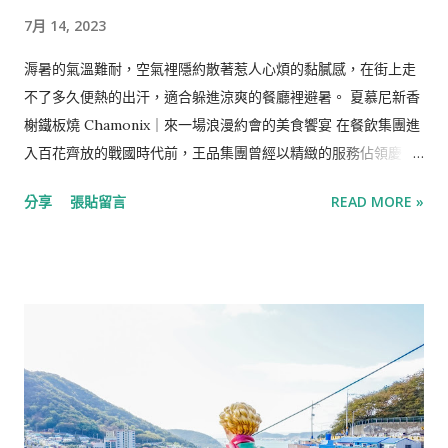
蔔一同包進生菜捲中，風味甜鹹。 海膽生牛肉塔塔 「Yukhoe」
7月 14, 2023
是拌以韓式傳統醬料的生拌牛肉，類似的生肉料理為蒙古軍遠征
時傳入歐洲，在20世紀作為「韃靼料理」傳回韓國，在以牛肉聞
溽暑的氣溫難耐，空氣裡隱約散著惹人心煩的黏膩感，在街上走
名的全州被改良成韓國風味的生拌牛肉，味道甜鹹的韓式醬料搭
不了多久便熱的出汗，適合躲進涼爽的餐廳裡避暑。 夏慕尼新香
配鮮美的生牛肉、海膽與魚子醬，牛肉的彈性與烤海苔的脆口並
榭鐵板燒 Chamonix｜來一場浪漫約會的美食饗宴 在餐飲集團進
行，是海陸兼具的雙重美味，好吃也很有特色。 隨餐的解膩飲品
入百花齊放的戰國時代前，王品集團曾經以精緻的服務佔領慶
是酸甜的石榴醋。 海帶湯 名作韓國人生日都會吃「海帶湯」，實
生、慶功、約會…等精緻晚宴市場，是飲食集團的領頭羊之一，
則以鮑魚內臟燉煮並搭上整顆鮑魚與魚子醬，海味濃郁的香氣被
分享
張貼留言
READ MORE »
而今的王品品牌目不及暇，各國料理、各式料理，從平價到高價
吸入，微炙過的飽滿鮑魚搭配粒粒分明的魚子醬也很適合。 朝鮮
位齊包，不再訂位困難，但仍是聚餐時不失敗的選擇。 夏慕尼新
宮廷料理 松子醬浸章魚、白蝦、醃過的干貝與蘆筍，章魚很甜、
香榭鐵板燒是王品集團在2005年成立的第七個品牌，名字取自法
蘆筍脆口，乳白色的松子醬有香甜的椰奶味。 橡子麵 以橡實磨做
國與義大利交界處的度假勝地，主打創新與顛覆，結合法式料
粉...
理、Lounge Bar與鐵板料理，打破鐵板燒大火快炒的粗曠印象，
以優雅的方式一道一道出餐，是我對精緻鐵板燒的第一印象，也
是多年前的我一直惦記著要嚐一嚐的大餐，而從初訪至今竟也已
經十年過去，偶爾的一頓大餐早已不是難事。 帕瑪森起司麵包 佐
料有1.洋蔥碎/2.蒜香魚子抹醬/3.玫瑰鹽。 洋蔥脆口微辛，可以