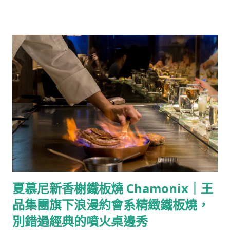
肉、韓國炸雞、豆腐鍋、烤腸、湯飯…，以韓式料理為主打的餐
蚌與鮮美的白蝦，每一口都有驚喜。 名列「世界三大名湯」之一
廳也一步步遍及在台北街頭。 1993韓式無菜單料理開立於2023
的馬賽魚湯（Bou...
年，為全台第一間韓式無菜單餐廳，開在台北東區的一隅，門面
沉穩低調，小小的店面有一個開放式廚房與10個高腳椅的吧台座
位，由兩位1993年出生的韓籍主廚打理，將韓國傳統料理結合創
意與Fine dining的精緻擺盤，每季打造出一個Set的韓國特色菜
品，在以日本料理與鐵板燒為主的Omakase中作出別具一格的特
色。 選擇1993韓式無菜單料理作為尾牙一部分的原因是因為店
名，同樣出生在1993年的我們在韓國跟兩位主廚是不用講敬語的
「親辜」關係，因此「1993」這個店名在一瞬間吸引我的注意，
不假思索便轉發給M確認作為尾牙的餐廳。 【Info】 1993韓式無
菜單料理 地址：台北市大安區敦化南路1段160巷9號之4 營業時
間：周二-周日17:30-21:45(共兩個餐期17：30、19:45) 電話：
夏慕尼新香榭鐵板燒 Chamonix｜王
0958-803-087 線上訂位： Inline 推薦：喜歡韓式風味又追求創
品集團旗下浪漫約會系精緻鐵板燒，
新的人可以一試，若是很怕辣的話就可能需要再評估 濟州島沙拉
濟州島民的傳統開胃前菜，將加入薏仁的包飯醬、小黃瓜與胡蘿
別錯過經典的噴火桌邊秀