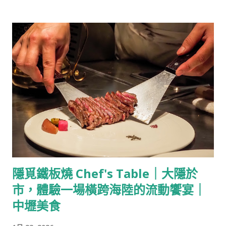
芙烈達·卡蘿 Frida Kahlo 說起芙烈達·卡蘿 Frida Kahlo，是位充
滿故事性的藝術家，是政治狂熱份子與雙性戀者，如當今「性別
無界」標識的小鬍子則是她迷人的特色。 芙烈達出生在20世紀初
的墨西哥城，家境小康，在墨西哥的改革與變動裡成長，她因生
病而從小不良於行，並曾因遭受欺凌而短暫自卑，但父親對她的
陪伴與照顧讓她走出傷痛，像常人一樣生活並且自信又神采奕
奕，她在15歲時進入墨西哥最好的高中就讀，在哪裡遇上了初
戀，他們談論青春、政治與理想，芙烈達還有著成為醫生的夢
想。 而真正影響她人生的意外在她18歲的時候降臨，芙烈達乘坐
的巴士與一輛電車相撞，在這場車禍裡，她的脊椎被折成三段，
頸椎碎裂，一隻腳也被壓碎，一根金屬扶手穿進她的腹部，直穿
透她的陰部，她當時男友形容現場怵目驚心並且沒有人相信芙烈
​隱覓鐵板燒 Chef's Table｜大隱於
達能活下來，而芙烈達也在往後的日子裡，因為這場車禍歷經了
市，體驗一場橫跨海陸的流動饗宴｜
無數次大小手術。 車禍後的芙烈達歷經了漫長的苦難與治療，並
在治療期間開始接觸藝術，開始透過繪畫紀錄自己的生活與情
中壢美食
感，當時的她還是一個普通的女學生，因為突然其來的意外與失