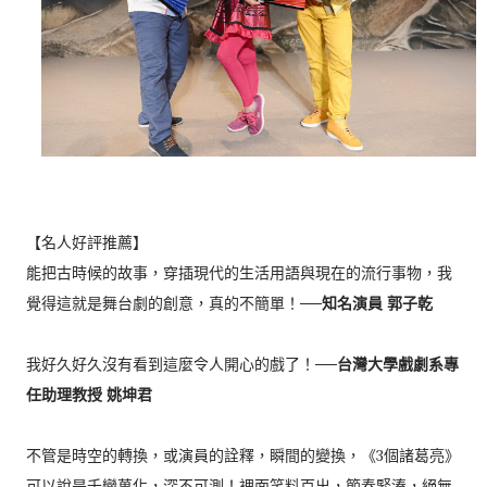
【名人好評推薦】
能把古時候的故事，穿插現代的生活用語與現在的流行事物，我
覺得這就是舞台劇的創意，真的不簡單！──
知名演員 郭子乾
我好久好久沒有看到這麼令人開心的戲了！──
台灣大學戲劇系專
任助理教授 姚坤君
不管是時空的轉換，或演員的詮釋，瞬間的變換，《3個諸葛亮》
可以說是千變萬化，深不可測！裡面笑料百出，節奏緊湊，絕無