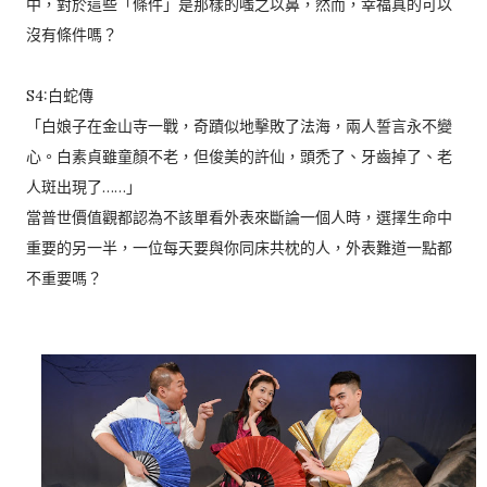
中，對於這些「條件」是那樣的嗤之以鼻，然而，幸福真的可以
沒有條件嗎？
S4:白蛇傳
「白娘子在金山寺一戰，奇蹟似地擊敗了法海，兩人誓言永不變
心。白素貞雖童顏不老，但俊美的許仙，頭禿了、牙齒掉了、老
人斑出現了……」
當普世價值觀都認為不該單看外表來斷論一個人時，選擇生命中
重要的另一半，一位每天要與你同床共枕的人，外表難道一點都
不重要嗎？