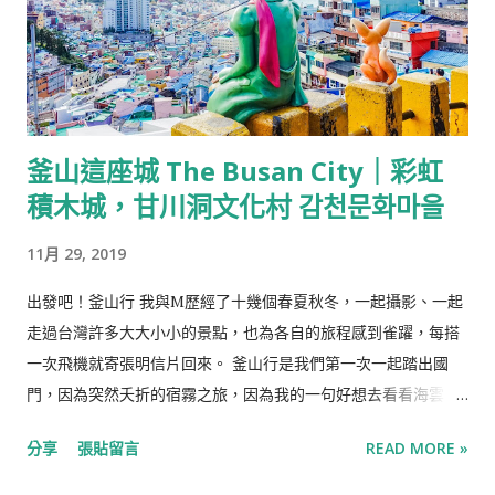
單吃開胃；香氣濃郁的蒜味抹醬搭配顆粒狀的鱼子，鹹香甜中帶
點嗆辣，是夏慕尼引人注目的招牌之一，也有人特外帶麵包只為
了一嚐美味的抹醬，與櫻花蝦炒飯皆被稱為夏慕尼主餐外的本
體。 熱前菜-青檸茴香奶油鮑魚&松露蒸蛋 小巧的熱前菜，由師
傅在鐵板前準備，以微煎的鮑魚佐上酸香的青檸搭配綿密細緻的
釜山這座城 The Busan City｜彩虹
松露蒸蛋。 因為是前菜，份量較為精緻，感覺尚未品嚐到特色便
積木城，甘川洞文化村 감천문화마을
吃完了。 熱前菜-茴香奶油鮮蝦&松露蒸蛋 秋冬新菜單中的熱前
菜，以香煎的蝦代替鮑魚，鮮蝦飽滿彈牙，但同樣是分量精緻。
11月 29, 2019
主廚湯品-法式牛肝菌牛肉清湯 以牛肉、牛肝菌與蔬菜燉煮的清
湯，湯品味道清甜、牛肉軟嫩，牛肝菌薄餅混著清湯，吃起來像
出發吧！釜山行 我與M歷經了十幾個春夏秋冬，一起攝影、一起
美味的手工餅乾。 主廚湯品-北海道干貝海鮮清湯 以北海道干貝
走過台灣許多大大小小的景點，也為各自的旅程感到雀躍，每搭
為主角，配上魚片、苜蓿芽與黃瓜捲，味道簡單但好喝。 主廚湯
一次飛機就寄張明信片回來。 釜山行是我們第一次一起踏出國
品- 松露起司洋蔥湯 濃厚的洋蔥味帶著獨特的辛香，配上一整片
門，因為突然夭折的宿霧之旅，因為我的一句好想去看看海雲
麵包，一道符合西餐‘‘Eat Soup’’的湯品，但相較之下還是兩款清
台。我們在一天的時間裡訂好了機票、找好了居所，決定兩個月
分享
張貼留言
READ MORE »
湯較合口味。 主廚湯品-法式田園雞肉濃湯 秋冬新菜單中新品項
後就出發。 在清晨的六點到達釜山，才下飛機就被長長的人龍擋
的湯品，以蔬菜與番茄為基底熬煮湯底，加入杏鮑菇與雞肉作為
在出關口，釜山剛醒秋陽灑在機場大廳，長時間等待的不耐瞬間