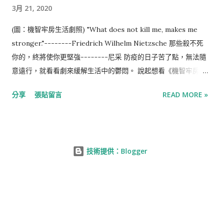
3月 21, 2020
縝密的規劃、由聚集而生的聚落，路徑複雜是每個舊社區共同的
特色，我與M第一目標是山城頂端的小王子，但在這裡不通、那
(圖：機智牢房生活劇照) "What does not kill me, makes me
裡不通、迷宮似的羊腸小徑裡，我們來來回回才終於到達山腰，
stronger."--------Friedrich Wilhelm Nietzsche 那些殺不死
山腰有一處小小的觀景區，能看到附近的札嘎其漁港與甘川洞一
你的，終將使你更堅強--------尼采 防疫的日子苦了點，無法隨
整排彩虹屋，抱持著「錯過這村就沒有這店」的心理，我們在小
意遠行，就看看劇來緩解生活中的鬱悶。 說起想看《機智牢房生
地方駐足了一小會，眼見下方有對情侶同我們一樣在尋找往上的
活》的契機，是在看過《花樣青春》後，為了看小潤跟丁海寅才
路，我們在觀景區聽見情侶對談間傳來熟悉的語言，沒想到在釜
分享
張貼留言
READ MORE »
開始看，卻難得的在一個禮拜內看完了一集時長1個半小時、共16
山遇上的第一組人會是同鄉人，M招呼著他們上來共享風景，意
集的電視劇。 《機智牢房生活》給我的感覺就像尼采說過的這段
外地竟也讓彼此成為一起排隊與小王子拍照的夥伴，還互相分享
話，題材特別且溫馨感人，以一種獨特的黑色幽默說著溫暖的故
了後面的行程...
事，讓最近身陷低谷的自己也多了點勇氣。 1. 當好人還是壞人，
技術提供：Blogger
人生總有些身不由己 童話故事裡的女巫、電玩遊戲裡的魔王，虛
擬世界中總有的好人與壞人，在現實生活裡卻從來不是非黑即
白。 男主角金濟赫因為過度防衛被起訴，他在西部拘留所遇上的
第一位囚犯是法子-金永哲，開始時像個旁白似的講解著一些監獄
的瑣事。 法子出生在一個破碎的家庭，生活裡唯一的掛念是媽媽