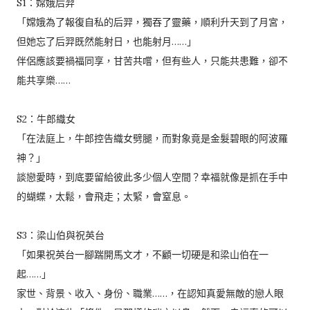
S1：嫦娥后羿
「嫦娥為了報復自私的后羿，獨吞了靈藥，順利升天到了月宮，
但她忘了后羿既然能射日，也能射月……」
伴侶應該要禍福同享，甘苦共嚐，但有些人，只能共患難，卻不
能共享樂……
S2：牛郎織女
「在法庭上，牛郎控告織女劈腿，而對象竟是金髮碧眼的阿波羅
神？」
談戀愛時，到底要留給彼此多少個人空間？幸福就像是抓在手中
的蝴蝶，太鬆，會飛走；太緊，會窒息。
S3：梁山伯與祝英台
「如果祝英台一腳踹開馬文才，不顧一切硬是和梁山伯在一
起……」
家世、背景、收入、身份、職業……，在認知真愛無敵的戀人眼