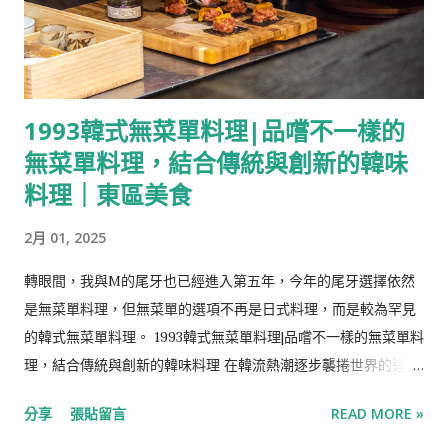
驚喜。 【Info】 隱。覓鐵板燒 Chef's Table 地址： 慈惠店：桃
園市中壢區慈惠一街117號 元化店：桃園市中壢區元化路二段47
號 小巨蛋店：台北市松山區南京東路四段133巷4弄18號 營業時
間：周一-周日:11:30–13:30、17:30–21:30 電話： 慈惠店：0919-
1993韓式無菜單料理|品嚐不一樣的
226-959 元化店：0979-662-979 小巨蛋店：0918-609-989 訂
無菜單料理，結合傳統與創新的韓味
位： Inline 短評：在中壢想來一頓充滿儀式感的中高價位晚餐選
擇，稱不上傷荷包也不失面子。 松葉蟹肉最中餅 最中餅/松葉蟹
料理｜東區美食
肉/鮭魚卵/洋蔥/蘋果/沙拉醬 ​以源自日本的最中餅夾松葉蟹
2月 01, 2025
肉、洋蔥、蘋果，再佐香甜的沙拉醬與一點鮭魚卵，松葉蟹與鮭
魚卵的海味搭配蔬果的甘甜，清爽的味道很適合作為開席的第一
轉眼間，我與M的尾牙也已經進入第五年，今年的尾牙選擇依然
道菜。 最中餅是以糯米粉擀製成皮，透過模具烤出輪廓，是歷史
是無菜單料理，但無菜單的選項不再是日式料理，而是較為罕見
悠久的和菓子。傳統上是以紅豆餡為主的最中餅，隨著時代而有
的韓式無菜單料理。 1993韓式無菜單料理|品嚐不一樣的無菜單料
新的應用，其酥脆的質地讓它轉身成為許多創意日本料理的基底
理，結合傳統與創新的韓味料理 在韓流熱潮逐步襲捲世界的這十
皮，無論是包裹鹹點還是甜食，那股淡淡的米香與爽脆口感，都
多年，如「炸雞配啤酒」在好些年前因著韓劇的熱播而蔚為風
是它迷人的標誌。 馬賽海鮮濃湯 蘭花蚌/白蝦/海鮮濃湯 改良自
分享
張貼留言
READ MORE »
潮，韓國美食隨著韓星與韓劇的文化輸出同樣遍地開花，韓式烤
法國的馬賽魚湯，由蛤蜊與蝦熬煮濃郁的湯頭，搭配Q彈的蘭花