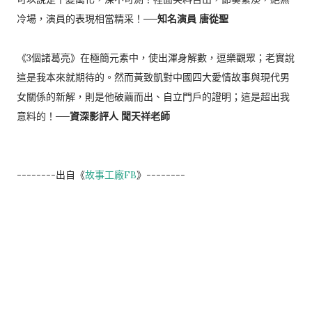
冷場，演員的表現相當精采！──
知名演員 唐從聖
《3個諸葛亮》在極簡元素中，使出渾身解數，逗樂觀眾；老實說
這是我本來就期待的。然而黃致凱對中國四大愛情故事與現代男
女關係的新解，則是他破繭而出、自立門戶的證明；這是超出我
意料的！──
資深影評人 聞天祥老師
--------出自《
故事工廠FB
》--------