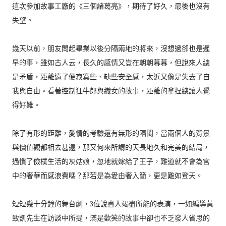
這次參加故事工廠的《三個諸葛亮》，期待了好久，最後也沒有
失望。
幾天以前，朋友問起畢業以後分隔兩地的將來，沒想過卻也是遲
早的事，雖如古人云，長久的感情又豈在朝朝暮暮，但說來人總
是矛盾，距離遠了便寂寞些、缺些安全感，太近又像是失去了自
我與自由。看著控制狂牛郎與織女的故事，距離的拿捏總讓人覺
得好難。
除了有形的距離，愛情的考驗還有無形的隔閡，當兩個人的背景
與價值觀都相去甚遠，那又何來所謂的天長地久和完美的結局，
過慣了儉樸生活的灰姑娘，忽地就嫁給了王子，難道就不會為宮
中的奢華而感浪費嗎？那若是為愛由奢入簡，更是難如登天。
短短幾十分鐘的舞台劇，3位說書人竭盡所能的表演，一如編導黃
致凱先生在訪談中所提，滿是歡笑的故事中卻也不乏發人省思的