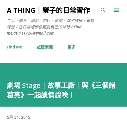
跳到主要內容
A THING｜瑩子的日常習作
生活．美食．攝影．旅行．追劇．澳洲旅居．專題
練習 / 在日常裡學會更愛自己的修行 / Find
me:azure1726@gmail.com
Find Me
旅居澳洲
更多…
劇場 Stage｜故事工廠｜與《三個諸
葛亮》一起談情說唉！
5月 31, 2015