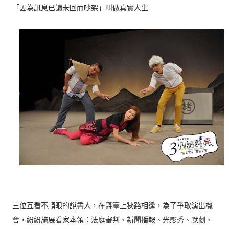
「因為訊息已讀未回而吵架」叫做真實人生
三位互看不順眼的說書人，在舞臺上狹路相逢，為了爭取演出機
會，紛紛施展看家本領：法庭審判、新聞播報、光影秀、默劇、