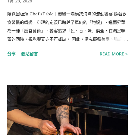
1月 23, 2026
戀悲痛欲絕，她將生命裡的磨難吸收作養分，將血淋淋的傷痕融
合象徵意義呈現在作品裡，那些有著濃烈的色彩、怵目驚心的構
隱覓鐵板燒 Chef'sTable｜體驗一場橫跨海陸的流動饗宴 隨著飲
圖的作品許多都來自於她對生活的體悟。 勝過生命的濃烈愛情，
食習慣的轉變，料理的定義已跨越了單純的「飽腹」，進而昇華
與迪亞哥·利弗拉Diego Rivera 芙烈達的人生中除了藝術，還有
為一種「感官藝術」。饕客追求「色、香、味」俱全，在滿足味
一個重要的男人-迪亞哥·利弗拉Diego Rivera，當時墨西哥著名
蕾的同時，視覺饗宴亦不可或缺。 因此，講究擺盤美學、強調主
的壁畫藝術家，他與芙烈達同樣傾心與藝術並有著相同為共產主
廚與食客近距離互動的板前料理與精緻鐵板燒，逐漸成為時代的
義的政治立場，他們是彼此的繆思，他們愛得死去活來但又荒唐
分享
張貼留言
READ MORE »
寵兒。這股風潮從街頭巷尾林立的「無菜單料理」中可見一斑，
地不停出軌，迪亞哥生性風流，甚至與芙烈達的妹妹有染，芙烈
飲食已不再只是進食，而是一場在眼簾前精彩上演的職人秀。 ​
達則同時有好些同性與異性情人，但大多是止乎於肉體關係。 對
「隱覓鐵板燒 Chef's Table」，店如其名般低調神祕，隱身於鬧
於丈夫出軌自己的妹妹，一直接受丈夫風流的芙烈達深感悲憤，
中取靜的元化路鬧區外圍。從中壢無菜單鐵板料理最初的「三
他們因此離...
鉄」與「隱覓」的雙強鼎立，到如今市場百花齊放，隱覓憑藉著
深厚的實力，始終穩坐「預約微困難店」的寶座。為了帶給賓客
極致的體驗，品牌堅持每一季更換菜單，並讓中壢兩家分店在同
季呈現截然不同的餐點組合，確保顧客即便在季中回訪，依然能
邂逅嶄新的驚喜與感動。 每一季換菜單，並在中壢的兩家店在同
一季提供不一樣的餐點組合，讓顧客在季中回訪時也能有不同的