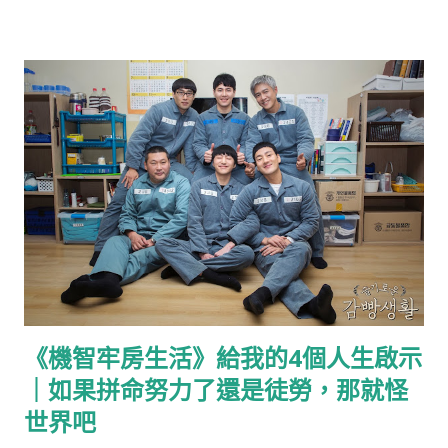
佐料，味道有幾分像羅宋湯，是款清爽不膩口的濃湯。 主廚湯
被蒸發，在機場的Krispy Kreme買了杯香草拿鐵，開始釜山之
品-鮑魚海鮮清湯 同樣秋冬新菜單中新品項的湯品，以大顆鮑魚
旅，第一站是甘川洞文化村。 甘川洞文化村 부산 감천문화마을，
搭配蔬菜清湯，是三款主廚湯品中最清爽的一道。 嚴選沙拉-煙
用文藝復興的山邊小村 從札嘎其站搭上往山邊開的社區巴士西區
燻鮭魚乳酪沙拉 以煙燻鮭魚與莓果乳酪堆疊成蛋糕一般的視...
2(서구2)或西區2-2(서구2-2)往甘川洞文化村，才開到山腰處便能
看見山城聚落那群層層堆疊的彩色積木屋。 藝術與生活共存是甘
川洞文化村最大的特色，也是他最迷人的地方，你不會知道在下
一個轉角拐了彎，是不是就拐進尋常人家的曬衣場，不小心就闖
入別人的日常裡。 說起來這座帶點童話色彩的彩色山城，其實曾
是釜山的難民村，人口密度過高且生活不便，日常採買也非得走
過長長的山路下山。 這裡的屋房大多建於1950年代的韓戰時期，
為當時流離失所的難民以簡易的建材所搭建，還沒有而今俏麗的
姿態，直到2009年的整建才終於改頭換面，成為而今的彩色積木
《機智牢房生活》給我的4個人生啟示
屋。 Info: https://www.gamcheon.or.kr/ 第一次在電視節目
｜如果拼命努力了還是徒勞，那就怪
看到甘川洞文化村，立即被其繽紛的色彩吸引，卻想著自己應該
一輩子也不會踏上釜山，但沒想到有一天，我因為一張海雲台的
世界吧
照片與釜山少年們而站在這裡。 小王子與同鄉人 對於沒有經過