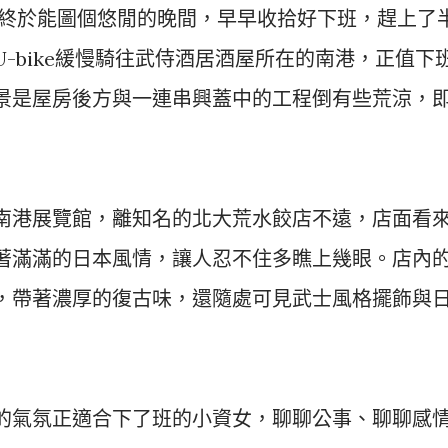
，終於能圖個悠閒的晚間，早早收拾好下班，趕上了
-bike緩慢騎往武侍酒居酒屋所在的南港，正值下
景是屋房後方與一連串興蓋中的工程倒有些荒涼，
南港展覽館，離知名的北大荒水餃店不遠，店面看
著滿滿的日本風情，讓人忍不住多瞧上幾眼。店內
，帶著濃厚的復古味，還隨處可見武士風格擺飾與
的氣氛正適合下了班的小資女，聊聊公事、聊聊感