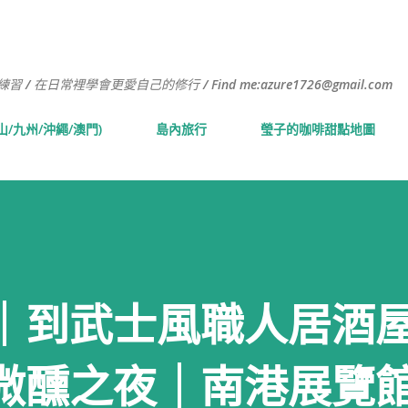
跳到主要內容
常裡學會更愛自己的修行 / Find me:azure1726@gmail.com
山/九州/沖繩/澳門)
島內旅行
瑩子的咖啡甜點地圖
｜到武士風職人居酒
微醺之夜｜南港展覽