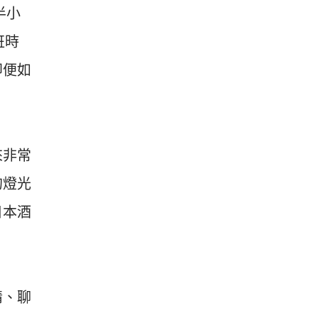
半小
班時
即便如
來非常
的燈光
日本酒
情、聊