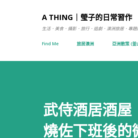
A THING｜瑩子的日常習作
生活．美食．攝影．旅行．追劇．澳洲旅居．專題練習 / 在日
Find Me
旅居澳洲
亞洲散策 (釜
武侍酒居酒屋
燒佐下班後的