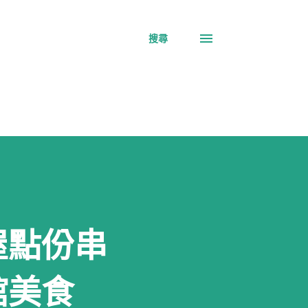
搜尋
屋點份串
館美食