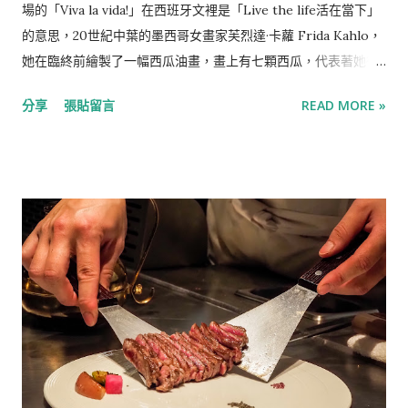
場的「Viva la vida!」在西班牙文裡是「Live the life活在當下」
的意思，20世紀中葉的墨西哥女畫家芙烈達·卡蘿 Frida Kahlo，
她在臨終前繪製了一幅西瓜油畫，畫上有七顆西瓜，代表著她從
完整到殘缺的一生，也暗示著生命的終結，並在上面寫下了
分享
張貼留言
READ MORE »
「Viva la vida」，高喊著生命萬歲，為她雖然充滿波折與苦難卻
仍認真生活的一生寫下帷幕。 化傷痛為養分，墨西哥傳奇畫家-
芙烈達·卡蘿 Frida Kahlo 說起芙烈達·卡蘿 Frida Kahlo，是位充
滿故事性的藝術家，是政治狂熱份子與雙性戀者，如當今「性別
無界」標識的小鬍子則是她迷人的特色。 芙烈達出生在20世紀初
的墨西哥城，家境小康，在墨西哥的改革與變動裡成長，她因生
病而從小不良於行，並曾因遭受欺凌而短暫自卑，但父親對她的
陪伴與照顧讓她走出傷痛，像常人一樣生活並且自信又神采奕
奕，她在15歲時進入墨西哥最好的高中就讀，在哪裡遇上了初
戀，他們談論青春、政治與理想，芙烈達還有著成為醫生的夢
想。 而真正影響她人生的意外在她18歲的時候降臨，芙烈達乘坐
的巴士與一輛電車相撞，在這場車禍裡，她的脊椎被折成三段，