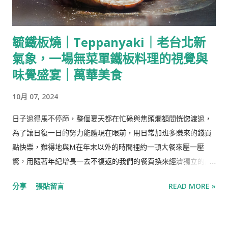
為當時流離失所的難民以簡易的建材所搭建，還沒有而今俏麗的
姿態，直到2009年的整建才終於改頭換面，成為而今的彩色積木
毓鐵板燒｜Teppanyaki｜老台北新
屋。 Info: https://www.gamcheon.or.kr/ 第一次在電視節目
氣象，一場無菜單鐵板料理的視覺與
看到甘川洞文化村，立即被其繽紛的色彩吸引，卻想著自己應該
一輩子也不會踏上釜山，但沒想到有一天，我因為一張海雲台的
味覺盛宴｜萬華美食
照片與釜山少年們而站在這裡。 小王子與同鄉人 對於沒有經過
10月 07, 2024
縝密的規劃、由聚集而生的聚落，路徑複雜是每個舊社區共同的
特色，我與M第一目標是山城頂端的小王子，但在這裡不通、那
日子過得馬不停蹄，整個夏天都在忙碌與焦頭爛額間恍惚渡過，
裡不通、迷宮似的羊腸小徑裡，我們來來回回才終於到達山腰，
為了讓日復一日的努力能體現在眼前，用日常加班多賺來的錢買
山腰有一處小小的觀景區，能看到附近的札嘎其漁港與甘川洞一
點快樂，難得地與M在年末以外的時間裡約一頓大餐來壓一壓
整排彩虹屋，抱持著「錯過這村就沒有這店」的心理，我們在小
驚，用隨著年紀增長一去不復返的我們的餐費換來經濟獨立的成
地方駐足了一小會，眼見下方有對情侶同我們一樣在尋找往上的
就感，自我安慰著雖然還無法長成情緒穩定的大人，但往經濟自
路，我們在觀景區聽見情侶對談間傳來熟悉的語言，沒想到在釜
分享
張貼留言
READ MORE »
由更進一步的自己也已經好好的長大。 毓鐵板燒｜Teppanyaki
山遇上的第一組人會是同鄉人，M招呼著他們上來共享風景，意
｜一場無菜單鐵板料理饗宴 無菜單鐵板料理猶如一場料理秀，吃
外地竟也讓彼此成為一起排隊與小王子拍照的夥伴，還互相分享
進嘴裡的食物從原型食材開始，從烹煮、調味到擺盤皆都在顧客
了後面的行程...