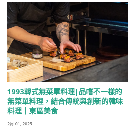
他們因此離...
鉄」與「隱覓」的雙強鼎立，到如今市場百花齊放，隱覓憑藉著
深厚的實力，始終穩坐「預約微困難店」的寶座。為了帶給賓客
極致的體驗，品牌堅持每一季更換菜單，並讓中壢兩家分店在同
季呈現截然不同的餐點組合，確保顧客即便在季中回訪，依然能
邂逅嶄新的驚喜與感動。 每一季換菜單，並在中壢的兩家店在同
一季提供不一樣的餐點組合，讓顧客在季中回訪時也能有不同的
驚喜。 【Info】 隱。覓鐵板燒 Chef's Table 地址： 慈惠店：桃
園市中壢區慈惠一街117號 元化店：桃園市中壢區元化路二段47
號 小巨蛋店：台北市松山區南京東路四段133巷4弄18號 營業時
間：周一-周日:11:30–13:30、17:30–21:30 電話： 慈惠店：0919-
1993韓式無菜單料理|品嚐不一樣的
226-959 元化店：0979-662-979 小巨蛋店：0918-609-989 訂
無菜單料理，結合傳統與創新的韓味
位： Inline 短評：在中壢想來一頓充滿儀式感的中高價位晚餐選
擇，稱不上傷荷包也不失面子。 松葉蟹肉最中餅 最中餅/松葉蟹
料理｜東區美食
肉/鮭魚卵/洋蔥/蘋果/沙拉醬 ​以源自日本的最中餅夾松葉蟹
2月 01, 2025
肉、洋蔥、蘋果，再佐香甜的沙拉醬與一點鮭魚卵，松葉蟹與鮭
魚卵的海味搭配蔬果的甘甜，清爽的味道很適合作為開席的第一