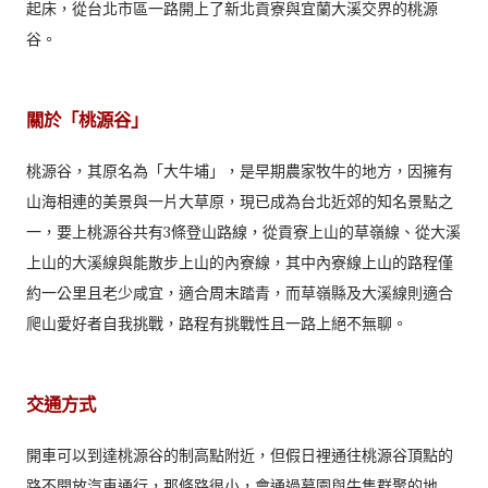
起床，從台北市區一路開上了新北貢寮與宜蘭大溪交界的桃源
谷。
關於「桃源谷」
桃源谷，其原名為「大牛埔」，是早期農家牧牛的地方，因擁有
山海相連的美景與一片大草原，現已成為台北近郊的知名景點之
一，要上桃源谷共有3條登山路線，從貢寮上山的草嶺線、從大溪
上山的大溪線與能散步上山的內寮線，其中內寮線上山的路程僅
約一公里且老少咸宜，適合周末踏青，而草嶺縣及大溪線則適合
爬山愛好者自我挑戰，路程有挑戰性且一路上絕不無聊。
交通方式
開車可以到達桃源谷的制高點附近，但假日裡通往桃源谷頂點的
路不開放汽車通行，那條路很小，會通過墓園與牛隻群聚的地