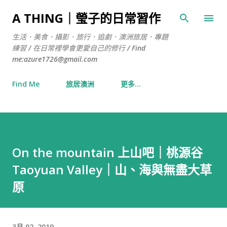
跳到主要內容
A THING｜瑩子的日常習作
生活．美食．攝影．旅行．追劇．澳洲旅居．專題
練習 / 在日常裡學會更愛自己的修行 / Find
me:azure1726@gmail.com
Find Me
旅居澳洲
更多…
On the mountain 上山吧｜桃源谷
Taoyuan Valley｜山、海與無盡大草
原
3月 02, 2019