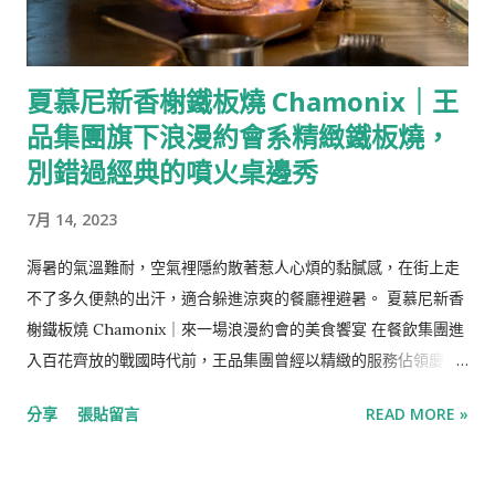
不假思索便轉發給M確認作為尾牙的餐廳。 【Info】 1993韓式無
菜單料理 地址：台北市大安區敦化南路1段160巷9號之4 營業時
間：周二-周日17:30-21:45(共兩個餐期17：30、19:45) 電話：
夏慕尼新香榭鐵板燒 Chamonix｜王
0958-803-087 線上訂位： Inline 推薦：喜歡韓式風味又追求創
品集團旗下浪漫約會系精緻鐵板燒，
新的人可以一試，若是很怕辣的話就可能需要再評估 濟州島沙拉
濟州島民的傳統開胃前菜，將加入薏仁的包飯醬、小黃瓜與胡蘿
別錯過經典的噴火桌邊秀
蔔一同包進生菜捲中，風味甜鹹。 海膽生牛肉塔塔 「Yukhoe」
7月 14, 2023
是拌以韓式傳統醬料的生拌牛肉，類似的生肉料理為蒙古軍遠征
時傳入歐洲，在20世紀作為「韃靼料理」傳回韓國，在以牛肉聞
溽暑的氣溫難耐，空氣裡隱約散著惹人心煩的黏膩感，在街上走
名的全州被改良成韓國風味的生拌牛肉，味道甜鹹的韓式醬料搭
不了多久便熱的出汗，適合躲進涼爽的餐廳裡避暑。 夏慕尼新香
配鮮美的生牛肉、海膽與魚子醬，牛肉的彈性與烤海苔的脆口並
榭鐵板燒 Chamonix｜來一場浪漫約會的美食饗宴 在餐飲集團進
行，是海陸兼具的雙重美味，好吃也很有特色。 隨餐的解膩飲品
入百花齊放的戰國時代前，王品集團曾經以精緻的服務佔領慶
是酸甜的石榴醋。 海帶湯 名作韓國人生日都會吃「海帶湯」，實
生、慶功、約會…等精緻晚宴市場，是飲食集團的領頭羊之一，
則以鮑魚內臟燉煮並搭上整顆鮑魚與魚子醬，海味濃郁的香氣被
分享
張貼留言
READ MORE »
而今的王品品牌目不及暇，各國料理、各式料理，從平價到高價
吸入，微炙過的飽滿鮑魚搭配粒粒分明的魚子醬也很適合。 朝鮮
位齊包，不再訂位困難，但仍是聚餐時不失敗的選擇。 夏慕尼新
宮廷料理 松子醬浸章魚、白蝦、醃過的干貝與蘆筍，章魚很甜、
香榭鐵板燒是王品集團在2005年成立的第七個品牌，名字取自法