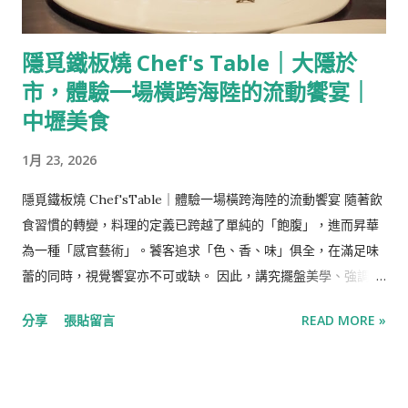
頸椎碎裂，一隻腳也被壓碎，一根金屬扶手穿進她的腹部，直穿
透她的陰部，她當時男友形容現場怵目驚心並且沒有人相信芙烈
​隱覓鐵板燒 Chef's Table｜大隱於
達能活下來，而芙烈達也在往後的日子裡，因為這場車禍歷經了
市，體驗一場橫跨海陸的流動饗宴｜
無數次大小手術。 車禍後的芙烈達歷經了漫長的苦難與治療，並
在治療期間開始接觸藝術，開始透過繪畫紀錄自己的生活與情
中壢美食
感，當時的她還是一個普通的女學生，因為突然其來的意外與失
1月 23, 2026
戀悲痛欲絕，她將生命裡的磨難吸收作養分，將血淋淋的傷痕融
合象徵意義呈現在作品裡，那些有著濃烈的色彩、怵目驚心的構
隱覓鐵板燒 Chef'sTable｜體驗一場橫跨海陸的流動饗宴 隨著飲
圖的作品許多都來自於她對生活的體悟。 勝過生命的濃烈愛情，
食習慣的轉變，料理的定義已跨越了單純的「飽腹」，進而昇華
與迪亞哥·利弗拉Diego Rivera 芙烈達的人生中除了藝術，還有
為一種「感官藝術」。饕客追求「色、香、味」俱全，在滿足味
一個重要的男人-迪亞哥·利弗拉Diego Rivera，當時墨西哥著名
蕾的同時，視覺饗宴亦不可或缺。 因此，講究擺盤美學、強調主
的壁畫藝術家，他與芙烈達同樣傾心與藝術並有著相同為共產主
廚與食客近距離互動的板前料理與精緻鐵板燒，逐漸成為時代的
義的政治立場，他們是彼此的繆思，他們愛得死去活來但又荒唐
分享
張貼留言
READ MORE »
寵兒。這股風潮從街頭巷尾林立的「無菜單料理」中可見一斑，
地不停出軌，迪亞哥生性風流，甚至與芙烈達的妹妹有染，芙烈
飲食已不再只是進食，而是一場在眼簾前精彩上演的職人秀。 ​
達則同時有好些同性與異性情人，但大多是止乎於肉體關係。 對
「隱覓鐵板燒 Chef's Table」，店如其名般低調神祕，隱身於鬧
於丈夫出軌自己的妹妹，一直接受丈夫風流的芙烈達深感悲憤，
中取靜的元化路鬧區外圍。從中壢無菜單鐵板料理最初的「三