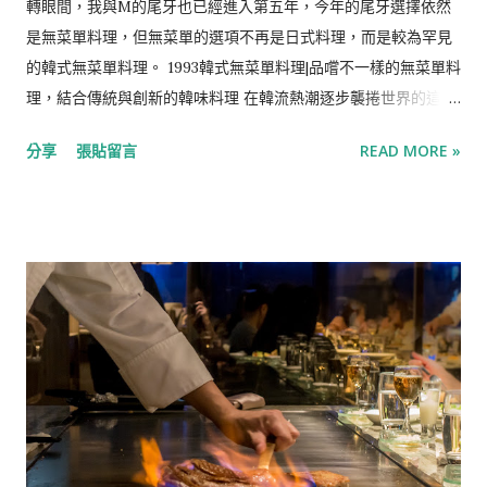
轉眼間，我與M的尾牙也已經進入第五年，今年的尾牙選擇依然
道菜。 最中餅是以糯米粉擀製成皮，透過模具烤出輪廓，是歷史
是無菜單料理，但無菜單的選項不再是日式料理，而是較為罕見
悠久的和菓子。傳統上是以紅豆餡為主的最中餅，隨著時代而有
的韓式無菜單料理。 1993韓式無菜單料理|品嚐不一樣的無菜單料
新的應用，其酥脆的質地讓它轉身成為許多創意日本料理的基底
理，結合傳統與創新的韓味料理 在韓流熱潮逐步襲捲世界的這十
皮，無論是包裹鹹點還是甜食，那股淡淡的米香與爽脆口感，都
多年，如「炸雞配啤酒」在好些年前因著韓劇的熱播而蔚為風
是它迷人的標誌。 馬賽海鮮濃湯 蘭花蚌/白蝦/海鮮濃湯 改良自
分享
張貼留言
READ MORE »
潮，韓國美食隨著韓星與韓劇的文化輸出同樣遍地開花，韓式烤
法國的馬賽魚湯，由蛤蜊與蝦熬煮濃郁的湯頭，搭配Q彈的蘭花
肉、韓國炸雞、豆腐鍋、烤腸、湯飯…，以韓式料理為主打的餐
蚌與鮮美的白蝦，每一口都有驚喜。 名列「世界三大名湯」之一
廳也一步步遍及在台北街頭。 1993韓式無菜單料理開立於2023
的馬賽魚湯（Bou...
年，為全台第一間韓式無菜單餐廳，開在台北東區的一隅，門面
沉穩低調，小小的店面有一個開放式廚房與10個高腳椅的吧台座
位，由兩位1993年出生的韓籍主廚打理，將韓國傳統料理結合創
意與Fine dining的精緻擺盤，每季打造出一個Set的韓國特色菜
品，在以日本料理與鐵板燒為主的Omakase中作出別具一格的特
色。 選擇1993韓式無菜單料理作為尾牙一部分的原因是因為店
名，同樣出生在1993年的我們在韓國跟兩位主廚是不用講敬語的
「親辜」關係，因此「1993」這個店名在一瞬間吸引我的注意，