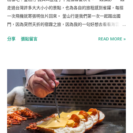
美味的手工餅乾。 主廚湯品-北海道干貝海鮮清湯 以北海道干貝
走過台灣許多大大小小的景點，也為各自的旅程感到雀躍，每搭
為主角，配上魚片、苜蓿芽與黃瓜捲，味道簡單但好喝。 主廚湯
一次飛機就寄張明信片回來。 釜山行是我們第一次一起踏出國
品- 松露起司洋蔥湯 濃厚的洋蔥味帶著獨特的辛香，配上一整片
門，因為突然夭折的宿霧之旅，因為我的一句好想去看看海雲
麵包，一道符合西餐‘‘Eat Soup’’的湯品，但相較之下還是兩款清
台。我們在一天的時間裡訂好了機票、找好了居所，決定兩個月
分享
張貼留言
READ MORE »
湯較合口味。 主廚湯品-法式田園雞肉濃湯 秋冬新菜單中新品項
後就出發。 在清晨的六點到達釜山，才下飛機就被長長的人龍擋
的湯品，以蔬菜與番茄為基底熬煮湯底，加入杏鮑菇與雞肉作為
在出關口，釜山剛醒秋陽灑在機場大廳，長時間等待的不耐瞬間
佐料，味道有幾分像羅宋湯，是款清爽不膩口的濃湯。 主廚湯
被蒸發，在機場的Krispy Kreme買了杯香草拿鐵，開始釜山之
品-鮑魚海鮮清湯 同樣秋冬新菜單中新品項的湯品，以大顆鮑魚
旅，第一站是甘川洞文化村。 甘川洞文化村 부산 감천문화마을，
搭配蔬菜清湯，是三款主廚湯品中最清爽的一道。 嚴選沙拉-煙
用文藝復興的山邊小村 從札嘎其站搭上往山邊開的社區巴士西區
燻鮭魚乳酪沙拉 以煙燻鮭魚與莓果乳酪堆疊成蛋糕一般的視...
2(서구2)或西區2-2(서구2-2)往甘川洞文化村，才開到山腰處便能
看見山城聚落那群層層堆疊的彩色積木屋。 藝術與生活共存是甘
川洞文化村最大的特色，也是他最迷人的地方，你不會知道在下
一個轉角拐了彎，是不是就拐進尋常人家的曬衣場，不小心就闖
入別人的日常裡。 說起來這座帶點童話色彩的彩色山城，其實曾
是釜山的難民村，人口密度過高且生活不便，日常採買也非得走
過長長的山路下山。 這裡的屋房大多建於1950年代的韓戰時期，