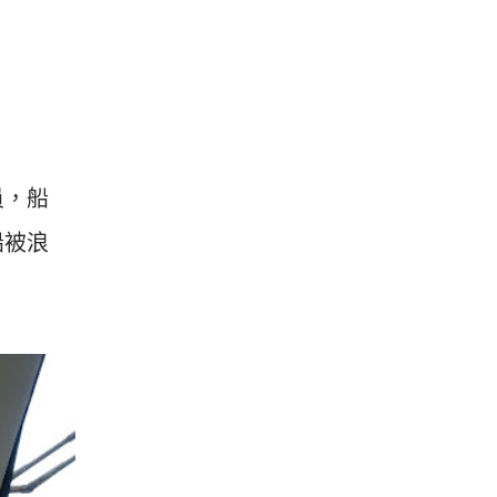
員，船
船被浪