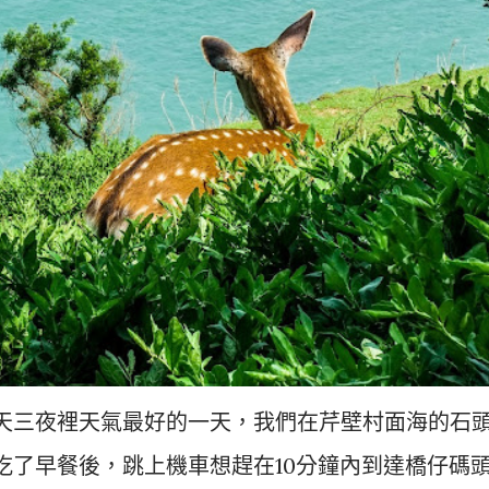
天三夜裡天氣最好的一天，我們在芹壁村面海的石
吃了早餐後，跳上機車想趕在10分鐘內到達橋仔碼