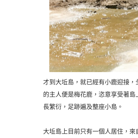
才到大坵島，就已經有小鹿迎接，
的主人便是梅花鹿，恣意享受著島
長繁衍，足跡遍及整座小島。
大坵島上目前只有一個人居住，來