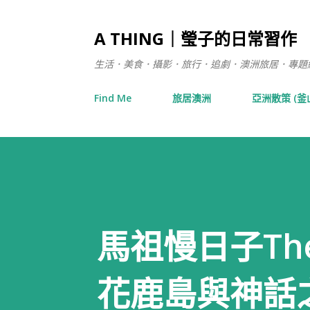
A THING｜瑩子的日常習作
生活．美食．攝影．旅行．追劇．澳洲旅居．專題練習 / 在日
Find Me
旅居澳洲
亞洲散策 (釜
馬祖慢日子The 
花鹿島與神話