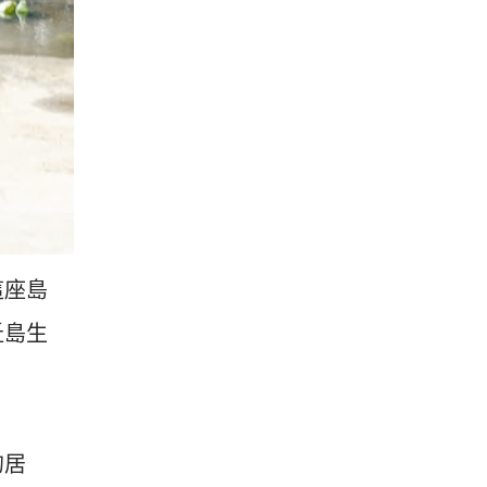
這座島
坵島生
的居