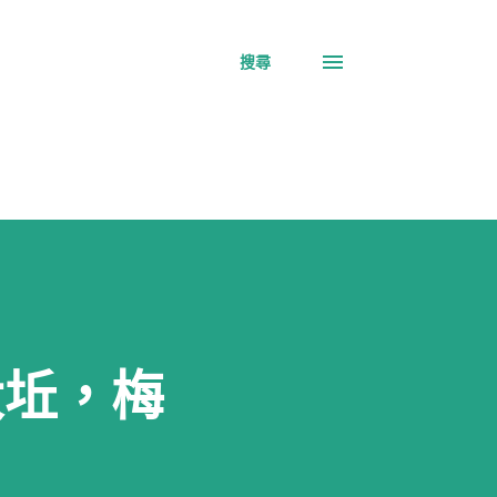
搜尋
｜大坵，梅