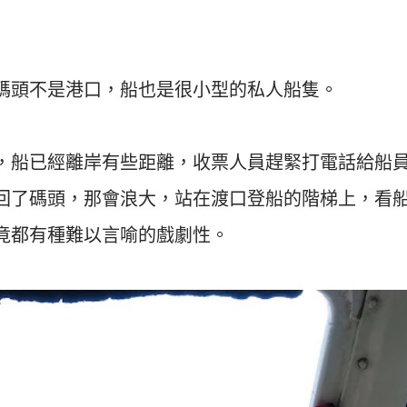
碼頭不是港口，船也是很小型的私人船隻。
，船已經離岸有些距離，收票人員趕緊打電話給船
回了碼頭，那會浪大，站在渡口登船的階梯上，看
竟都有種難以言喻的戲劇性。