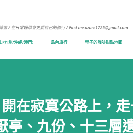
跳到主要內容
常裡學會更愛自己的修行 / Find me:azure1726@gmail.com
山/九州/沖繩/澳門)
島內旅行
瑩子的咖啡甜點地圖
rip｜開在寂寞公路上，
厭亭、九份、十三層