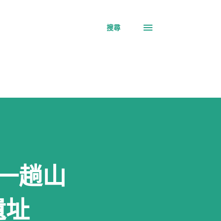
搜尋
走一趟山
遺址