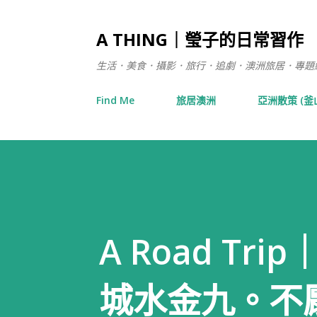
A THING｜瑩子的日常習作
生活．美食．攝影．旅行．追劇．澳洲旅居．專題練習 / 在日
Find Me
旅居澳洲
亞洲散策 (釜
A Road T
城水金九。不