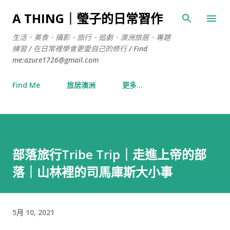
跳到主要內容
A THING｜瑩子的日常習作
生活．美食．攝影．旅行．追劇．澳洲旅居．專題
練習 / 在日常裡學會更愛自己的修行 / Find
me:azure1726@gmail.com
Find Me
旅居澳洲
更多…
部落旅行Tribe Trip｜走進上帝的部
落｜山林裡的司馬庫斯大小事
5月 10, 2021