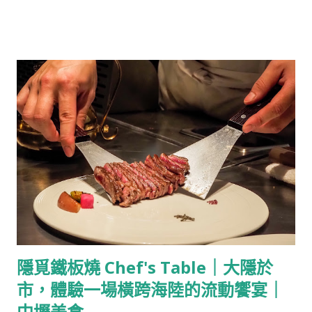
仍認真生活的一生寫下帷幕。 化傷痛為養分，墨西哥傳奇畫家-
芙烈達·卡蘿 Frida Kahlo 說起芙烈達·卡蘿 Frida Kahlo，是位充
滿故事性的藝術家，是政治狂熱份子與雙性戀者，如當今「性別
無界」標識的小鬍子則是她迷人的特色。 芙烈達出生在20世紀初
的墨西哥城，家境小康，在墨西哥的改革與變動裡成長，她因生
病而從小不良於行，並曾因遭受欺凌而短暫自卑，但父親對她的
陪伴與照顧讓她走出傷痛，像常人一樣生活並且自信又神采奕
奕，她在15歲時進入墨西哥最好的高中就讀，在哪裡遇上了初
戀，他們談論青春、政治與理想，芙烈達還有著成為醫生的夢
想。 而真正影響她人生的意外在她18歲的時候降臨，芙烈達乘坐
的巴士與一輛電車相撞，在這場車禍裡，她的脊椎被折成三段，
頸椎碎裂，一隻腳也被壓碎，一根金屬扶手穿進她的腹部，直穿
透她的陰部，她當時男友形容現場怵目驚心並且沒有人相信芙烈
​隱覓鐵板燒 Chef's Table｜大隱於
達能活下來，而芙烈達也在往後的日子裡，因為這場車禍歷經了
市，體驗一場橫跨海陸的流動饗宴｜
無數次大小手術。 車禍後的芙烈達歷經了漫長的苦難與治療，並
在治療期間開始接觸藝術，開始透過繪畫紀錄自己的生活與情
中壢美食