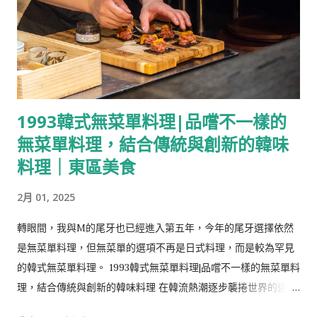
邂逅嶄新的驚喜與感動。 每一季換菜單，並在中壢的兩家店在同
一季提供不一樣的餐點組合，讓顧客在季中回訪時也能有不同的
驚喜。 【Info】 隱。覓鐵板燒 Chef's Table 地址： 慈惠店：桃
園市中壢區慈惠一街117號 元化店：桃園市中壢區元化路二段47
號 小巨蛋店：台北市松山區南京東路四段133巷4弄18號 營業時
間：周一-周日:11:30–13:30、17:30–21:30 電話： 慈惠店：0919-
1993韓式無菜單料理|品嚐不一樣的
226-959 元化店：0979-662-979 小巨蛋店：0918-609-989 訂
無菜單料理，結合傳統與創新的韓味
位： Inline 短評：在中壢想來一頓充滿儀式感的中高價位晚餐選
擇，稱不上傷荷包也不失面子。 松葉蟹肉最中餅 最中餅/松葉蟹
料理｜東區美食
肉/鮭魚卵/洋蔥/蘋果/沙拉醬 ​以源自日本的最中餅夾松葉蟹
2月 01, 2025
肉、洋蔥、蘋果，再佐香甜的沙拉醬與一點鮭魚卵，松葉蟹與鮭
魚卵的海味搭配蔬果的甘甜，清爽的味道很適合作為開席的第一
轉眼間，我與M的尾牙也已經進入第五年，今年的尾牙選擇依然
道菜。 最中餅是以糯米粉擀製成皮，透過模具烤出輪廓，是歷史
是無菜單料理，但無菜單的選項不再是日式料理，而是較為罕見
悠久的和菓子。傳統上是以紅豆餡為主的最中餅，隨著時代而有
的韓式無菜單料理。 1993韓式無菜單料理|品嚐不一樣的無菜單料
新的應用，其酥脆的質地讓它轉身成為許多創意日本料理的基底
理，結合傳統與創新的韓味料理 在韓流熱潮逐步襲捲世界的這十
皮，無論是包裹鹹點還是甜食，那股淡淡的米香與爽脆口感，都
多年，如「炸雞配啤酒」在好些年前因著韓劇的熱播而蔚為風