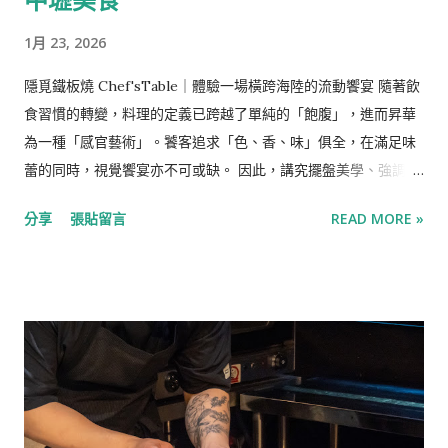
感，當時的她還是一個普通的女學生，因為突然其來的意外與失
1月 23, 2026
戀悲痛欲絕，她將生命裡的磨難吸收作養分，將血淋淋的傷痕融
合象徵意義呈現在作品裡，那些有著濃烈的色彩、怵目驚心的構
隱覓鐵板燒 Chef'sTable｜體驗一場橫跨海陸的流動饗宴 隨著飲
圖的作品許多都來自於她對生活的體悟。 勝過生命的濃烈愛情，
食習慣的轉變，料理的定義已跨越了單純的「飽腹」，進而昇華
與迪亞哥·利弗拉Diego Rivera 芙烈達的人生中除了藝術，還有
為一種「感官藝術」。饕客追求「色、香、味」俱全，在滿足味
一個重要的男人-迪亞哥·利弗拉Diego Rivera，當時墨西哥著名
蕾的同時，視覺饗宴亦不可或缺。 因此，講究擺盤美學、強調主
的壁畫藝術家，他與芙烈達同樣傾心與藝術並有著相同為共產主
廚與食客近距離互動的板前料理與精緻鐵板燒，逐漸成為時代的
義的政治立場，他們是彼此的繆思，他們愛得死去活來但又荒唐
分享
張貼留言
READ MORE »
寵兒。這股風潮從街頭巷尾林立的「無菜單料理」中可見一斑，
地不停出軌，迪亞哥生性風流，甚至與芙烈達的妹妹有染，芙烈
飲食已不再只是進食，而是一場在眼簾前精彩上演的職人秀。 ​
達則同時有好些同性與異性情人，但大多是止乎於肉體關係。 對
「隱覓鐵板燒 Chef's Table」，店如其名般低調神祕，隱身於鬧
於丈夫出軌自己的妹妹，一直接受丈夫風流的芙烈達深感悲憤，
中取靜的元化路鬧區外圍。從中壢無菜單鐵板料理最初的「三
他們因此離...
鉄」與「隱覓」的雙強鼎立，到如今市場百花齊放，隱覓憑藉著
深厚的實力，始終穩坐「預約微困難店」的寶座。為了帶給賓客
極致的體驗，品牌堅持每一季更換菜單，並讓中壢兩家分店在同
季呈現截然不同的餐點組合，確保顧客即便在季中回訪，依然能