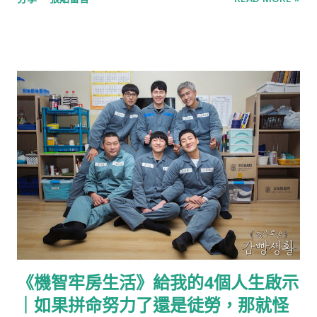
後就出發。 在清晨的六點到達釜山，才下飛機就被長長的人龍擋
的湯品，以蔬菜與番茄為基底熬煮湯底，加入杏鮑菇與雞肉作為
在出關口，釜山剛醒秋陽灑在機場大廳，長時間等待的不耐瞬間
佐料，味道有幾分像羅宋湯，是款清爽不膩口的濃湯。 主廚湯
被蒸發，在機場的Krispy Kreme買了杯香草拿鐵，開始釜山之
品-鮑魚海鮮清湯 同樣秋冬新菜單中新品項的湯品，以大顆鮑魚
旅，第一站是甘川洞文化村。 甘川洞文化村 부산 감천문화마을，
搭配蔬菜清湯，是三款主廚湯品中最清爽的一道。 嚴選沙拉-煙
用文藝復興的山邊小村 從札嘎其站搭上往山邊開的社區巴士西區
燻鮭魚乳酪沙拉 以煙燻鮭魚與莓果乳酪堆疊成蛋糕一般的視...
2(서구2)或西區2-2(서구2-2)往甘川洞文化村，才開到山腰處便能
看見山城聚落那群層層堆疊的彩色積木屋。 藝術與生活共存是甘
川洞文化村最大的特色，也是他最迷人的地方，你不會知道在下
一個轉角拐了彎，是不是就拐進尋常人家的曬衣場，不小心就闖
入別人的日常裡。 說起來這座帶點童話色彩的彩色山城，其實曾
是釜山的難民村，人口密度過高且生活不便，日常採買也非得走
過長長的山路下山。 這裡的屋房大多建於1950年代的韓戰時期，
為當時流離失所的難民以簡易的建材所搭建，還沒有而今俏麗的
姿態，直到2009年的整建才終於改頭換面，成為而今的彩色積木
《機智牢房生活》給我的4個人生啟示
屋。 Info: https://www.gamcheon.or.kr/ 第一次在電視節目
｜如果拼命努力了還是徒勞，那就怪
看到甘川洞文化村，立即被其繽紛的色彩吸引，卻想著自己應該