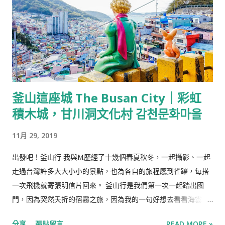
料有1.洋蔥碎/2.蒜香魚子抹醬/3.玫瑰鹽。 洋蔥脆口微辛，可以
單吃開胃；香氣濃郁的蒜味抹醬搭配顆粒狀的鱼子，鹹香甜中帶
點嗆辣，是夏慕尼引人注目的招牌之一，也有人特外帶麵包只為
了一嚐美味的抹醬，與櫻花蝦炒飯皆被稱為夏慕尼主餐外的本
體。 熱前菜-青檸茴香奶油鮑魚&松露蒸蛋 小巧的熱前菜，由師
傅在鐵板前準備，以微煎的鮑魚佐上酸香的青檸搭配綿密細緻的
釜山這座城 The Busan City｜彩虹
松露蒸蛋。 因為是前菜，份量較為精緻，感覺尚未品嚐到特色便
積木城，甘川洞文化村 감천문화마을
吃完了。 熱前菜-茴香奶油鮮蝦&松露蒸蛋 秋冬新菜單中的熱前
菜，以香煎的蝦代替鮑魚，鮮蝦飽滿彈牙，但同樣是分量精緻。
11月 29, 2019
主廚湯品-法式牛肝菌牛肉清湯 以牛肉、牛肝菌與蔬菜燉煮的清
湯，湯品味道清甜、牛肉軟嫩，牛肝菌薄餅混著清湯，吃起來像
出發吧！釜山行 我與M歷經了十幾個春夏秋冬，一起攝影、一起
美味的手工餅乾。 主廚湯品-北海道干貝海鮮清湯 以北海道干貝
走過台灣許多大大小小的景點，也為各自的旅程感到雀躍，每搭
為主角，配上魚片、苜蓿芽與黃瓜捲，味道簡單但好喝。 主廚湯
一次飛機就寄張明信片回來。 釜山行是我們第一次一起踏出國
品- 松露起司洋蔥湯 濃厚的洋蔥味帶著獨特的辛香，配上一整片
門，因為突然夭折的宿霧之旅，因為我的一句好想去看看海雲
麵包，一道符合西餐‘‘Eat Soup’’的湯品，但相較之下還是兩款清
台。我們在一天的時間裡訂好了機票、找好了居所，決定兩個月
分享
張貼留言
READ MORE »
湯較合口味。 主廚湯品-法式田園雞肉濃湯 秋冬新菜單中新品項