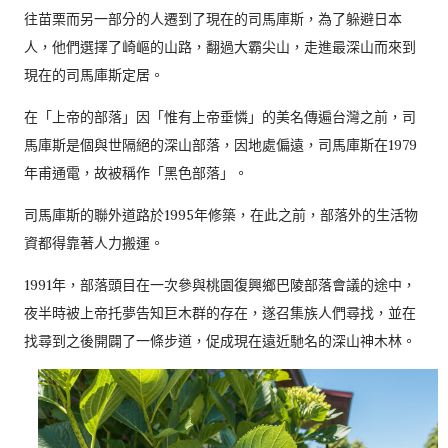
往苗栗而另一部分的人遷到了現在的司馬庫斯，為了躲避日本
人，他們選擇了崎嶇的山路，翻過大霸尖山，走進最深山而來到
現在的司馬庫斯定居。
在「上帝的部落」因「惟有上帝垂憐」的美名傳遍台灣之前，司
馬庫斯是個與世隔絕的深山部落，因地處偏遠，司馬庫斯在1979
年甫通電，故被稱作「黑色部落」。
司馬庫斯的聯外道路於1995年修築，在此之前，部落外的生活物
資都得靠著人力搬運。
1991年，部落頭目在一次參與桃園復興鄉巴陵部落會議的途中，
夜半時被上帝托夢告知巨木群的存在，遂召集族人們尋找，並在
找尋到之後開闢了一條步道，促成現在遠近馳名的深山神木林。