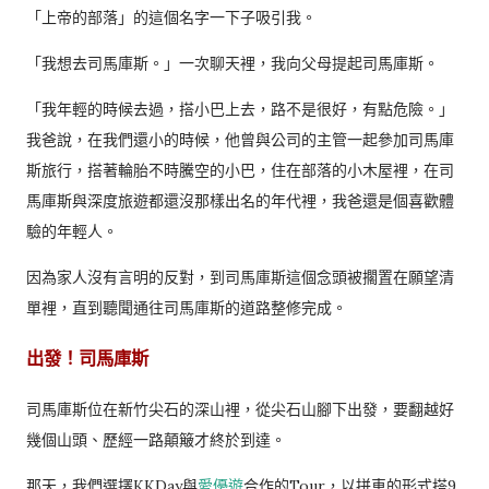
「上帝的部落」的這個名字一下子吸引我。
「我想去司馬庫斯。」一次聊天裡，我向父母提起司馬庫斯。
「我年輕的時候去過，搭小巴上去，路不是很好，有點危險。」
我爸說，在我們還小的時候，他曾與公司的主管一起參加司馬庫
斯旅行，搭著輪胎不時騰空的小巴，住在部落的小木屋裡，在司
馬庫斯與深度旅遊都還沒那樣出名的年代裡，我爸還是個喜歡體
驗的年輕人。
因為家人沒有言明的反對，到司馬庫斯這個念頭被擱置在願望清
單裡，直到聽聞通往司馬庫斯的道路整修完成。
出發！司馬庫斯
司馬庫斯位在新竹尖石的深山裡，從尖石山腳下出發，要翻越好
幾個山頭、歷經一路顛簸才終於到達。
那天，我們選擇KKDay與
愛優遊
合作的Tour，以拼車的形式搭9