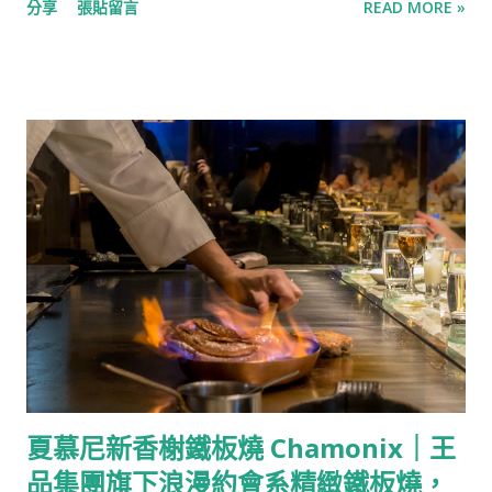
是它迷人的標誌。 馬賽海鮮濃湯 蘭花蚌/白蝦/海鮮濃湯 改良自
分享
張貼留言
READ MORE »
潮，韓國美食隨著韓星與韓劇的文化輸出同樣遍地開花，韓式烤
法國的馬賽魚湯，由蛤蜊與蝦熬煮濃郁的湯頭，搭配Q彈的蘭花
肉、韓國炸雞、豆腐鍋、烤腸、湯飯…，以韓式料理為主打的餐
蚌與鮮美的白蝦，每一口都有驚喜。 名列「世界三大名湯」之一
廳也一步步遍及在台北街頭。 1993韓式無菜單料理開立於2023
的馬賽魚湯（Bou...
年，為全台第一間韓式無菜單餐廳，開在台北東區的一隅，門面
沉穩低調，小小的店面有一個開放式廚房與10個高腳椅的吧台座
位，由兩位1993年出生的韓籍主廚打理，將韓國傳統料理結合創
意與Fine dining的精緻擺盤，每季打造出一個Set的韓國特色菜
品，在以日本料理與鐵板燒為主的Omakase中作出別具一格的特
色。 選擇1993韓式無菜單料理作為尾牙一部分的原因是因為店
名，同樣出生在1993年的我們在韓國跟兩位主廚是不用講敬語的
「親辜」關係，因此「1993」這個店名在一瞬間吸引我的注意，
不假思索便轉發給M確認作為尾牙的餐廳。 【Info】 1993韓式無
菜單料理 地址：台北市大安區敦化南路1段160巷9號之4 營業時
間：周二-周日17:30-21:45(共兩個餐期17：30、19:45) 電話：
夏慕尼新香榭鐵板燒 Chamonix｜王
0958-803-087 線上訂位： Inline 推薦：喜歡韓式風味又追求創
品集團旗下浪漫約會系精緻鐵板燒，
新的人可以一試，若是很怕辣的話就可能需要再評估 濟州島沙拉