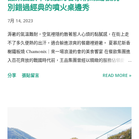
濟州島民的傳統開胃前菜，將加入薏仁的包飯醬、小黃瓜與胡蘿
別錯過經典的噴火桌邊秀
蔔一同包進生菜捲中，風味甜鹹。 海膽生牛肉塔塔 「Yukhoe」
7月 14, 2023
是拌以韓式傳統醬料的生拌牛肉，類似的生肉料理為蒙古軍遠征
時傳入歐洲，在20世紀作為「韃靼料理」傳回韓國，在以牛肉聞
溽暑的氣溫難耐，空氣裡隱約散著惹人心煩的黏膩感，在街上走
名的全州被改良成韓國風味的生拌牛肉，味道甜鹹的韓式醬料搭
不了多久便熱的出汗，適合躲進涼爽的餐廳裡避暑。 夏慕尼新香
配鮮美的生牛肉、海膽與魚子醬，牛肉的彈性與烤海苔的脆口並
榭鐵板燒 Chamonix｜來一場浪漫約會的美食饗宴 在餐飲集團進
行，是海陸兼具的雙重美味，好吃也很有特色。 隨餐的解膩飲品
入百花齊放的戰國時代前，王品集團曾經以精緻的服務佔領慶
是酸甜的石榴醋。 海帶湯 名作韓國人生日都會吃「海帶湯」，實
生、慶功、約會…等精緻晚宴市場，是飲食集團的領頭羊之一，
則以鮑魚內臟燉煮並搭上整顆鮑魚與魚子醬，海味濃郁的香氣被
分享
張貼留言
READ MORE »
而今的王品品牌目不及暇，各國料理、各式料理，從平價到高價
吸入，微炙過的飽滿鮑魚搭配粒粒分明的魚子醬也很適合。 朝鮮
位齊包，不再訂位困難，但仍是聚餐時不失敗的選擇。 夏慕尼新
宮廷料理 松子醬浸章魚、白蝦、醃過的干貝與蘆筍，章魚很甜、
香榭鐵板燒是王品集團在2005年成立的第七個品牌，名字取自法
蘆筍脆口，乳白色的松子醬有香甜的椰奶味。 橡子麵 以橡實磨做
國與義大利交界處的度假勝地，主打創新與顛覆，結合法式料
粉...
理、Lounge Bar與鐵板料理，打破鐵板燒大火快炒的粗曠印象，
以優雅的方式一道一道出餐，是我對精緻鐵板燒的第一印象，也
是多年前的我一直惦記著要嚐一嚐的大餐，而從初訪至今竟也已
經十年過去，偶爾的一頓大餐早已不是難事。 帕瑪森起司麵包 佐