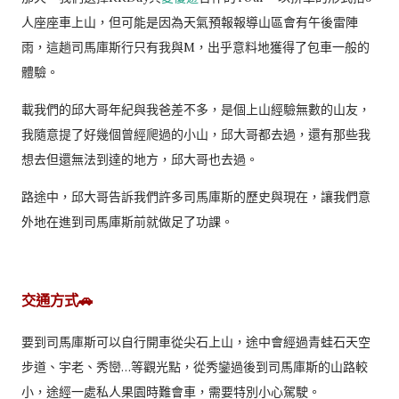
人座座車上山，但可能是因為天氣預報報導山區會有午後雷陣
雨，這趟司馬庫斯行只有我與M，出乎意料地獲得了包車一般的
體驗。
載我們的邱大哥年紀與我爸差不多，是個上山經驗無數的山友，
我隨意提了好幾個曾經爬過的小山，邱大哥都去過，還有那些我
想去但還無法到達的地方，邱大哥也去過。
路途中，邱大哥告訴我們許多司馬庫斯的歷史與現在，讓我們意
外地在進到司馬庫斯前就做足了功課。
交通方式🚗
要到司馬庫斯可以自行開車從尖石上山，途中會經過青蛙石天空
步道、宇老、秀巒…等觀光點，從秀鑾過後到司馬庫斯的山路較
小，途經一處私人果園時難會車，需要特別小心駕駛。