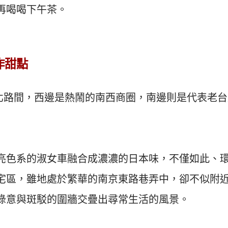
再喝喝下午茶。
手作甜點
林森北路間，西邊是熱鬧的南西商圈，南邊則是代表老
亮色系的淑女車融合成濃濃的日本味，不僅如此、
宅區，雖地處於繁華的南京東路巷弄中，卻不似附
綠意與斑駁的圍牆交疊出尋常生活的風景。