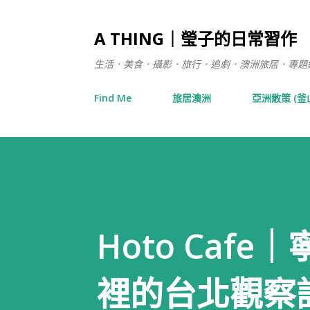
A THING｜瑩子的日常習作
生活．美食．攝影．旅行．追劇．澳洲旅居．專題練習 / 在日
Find Me
旅居澳洲
亞洲散策 (釜
Hoto Ca
裡的台北觀察