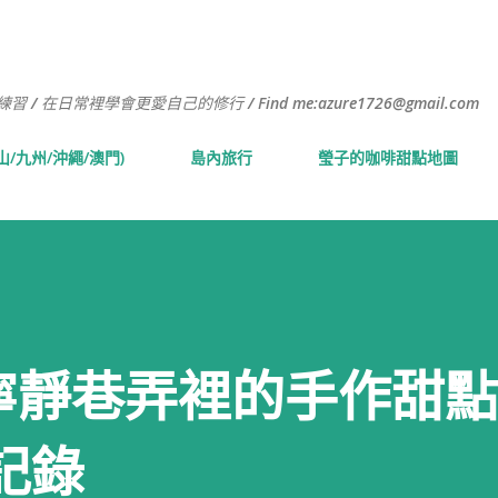
跳到主要內容
常裡學會更愛自己的修行 / Find me:azure1726@gmail.com
山/九州/沖繩/澳門)
島內旅行
瑩子的咖啡甜點地圖
fe｜寧靜巷弄裡的手作甜
記錄