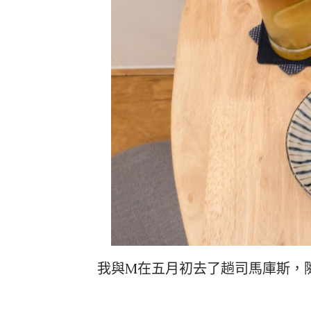
我與M在五月初去了趟司馬庫斯，