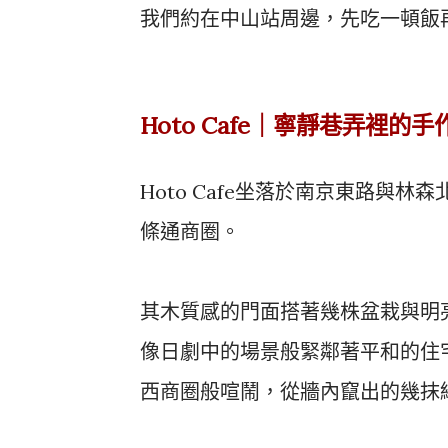
我們約在中山站周邊，先吃一頓飯
Hoto Cafe｜寧靜巷弄裡的
Hoto Cafe坐落於南京東路與
條通商圈。
其木質感的門面搭著幾株盆栽與明
像日劇中的場景般緊鄰著平和的住
西商圈般喧鬧，從牆內竄出的幾抹