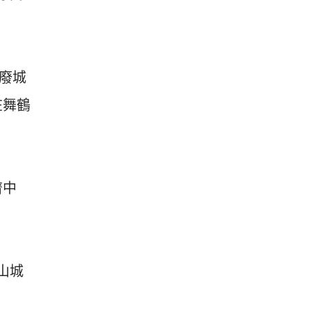
廢城
在舞鶴
濟中
山城
。