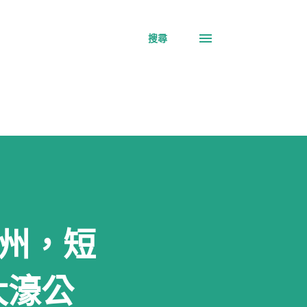
搜尋
季九州，短
大濠公