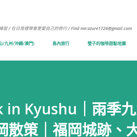
跳到主要內容
常裡學會更愛自己的修行 / Find me:azure1726@gmail.com
山/九州/沖繩/澳門)
島內旅行
瑩子的咖啡甜點地圖
k in Kyushu｜雨
岡散策｜福岡城跡、