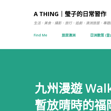
A THING｜瑩子的日常習作
生活．美食．攝影．旅行．追劇．澳洲旅居．專題練習 / 在日
Find Me
旅居澳洲
亞洲散策 (釜
九州漫遊 Wal
暫放晴時的福