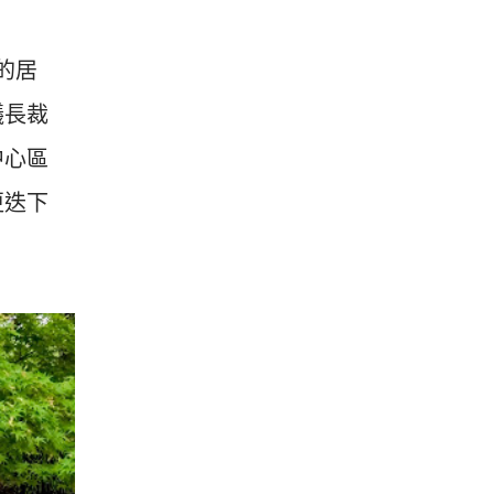
的居
議長裁
中心區
更迭下