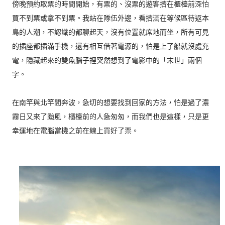
傍晚預約取票的時間開始，有票的、沒票的遊客擠在櫃檯前深怕
買不到票或拿不到票。我站在隊伍外邊，看擠滿在等候區待返本
島的人潮，不認識的都聊起天，沒有位置就席地而坐，所有可見
的插座都插滿手機，還有相互借著電源的，怕是上了船就沒處充
電，隱藏起來的雙魚腦子裡突然想到了電影中的「末世」兩個
字。
在南竿與北竿間奔波，急切的想要找到回家的方法，怕是過了濃
霧日又來了颱風，櫃檯前的人急匆匆，而我們也是這樣，只是更
幸運地在電腦當機之前在線上買好了票。