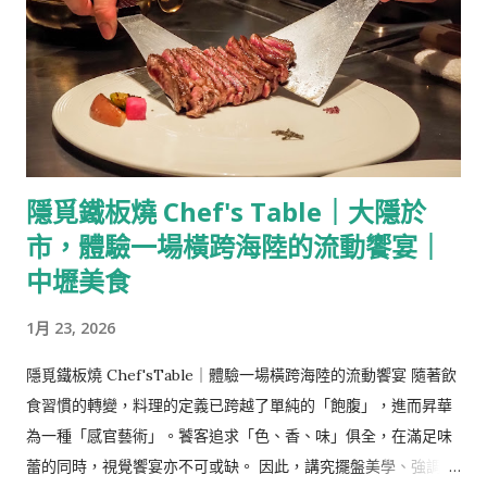
奕，她在15歲時進入墨西哥最好的高中就讀，在哪裡遇上了初
戀，他們談論青春、政治與理想，芙烈達還有著成為醫生的夢
想。 而真正影響她人生的意外在她18歲的時候降臨，芙烈達乘坐
的巴士與一輛電車相撞，在這場車禍裡，她的脊椎被折成三段，
頸椎碎裂，一隻腳也被壓碎，一根金屬扶手穿進她的腹部，直穿
透她的陰部，她當時男友形容現場怵目驚心並且沒有人相信芙烈
​隱覓鐵板燒 Chef's Table｜大隱於
達能活下來，而芙烈達也在往後的日子裡，因為這場車禍歷經了
市，體驗一場橫跨海陸的流動饗宴｜
無數次大小手術。 車禍後的芙烈達歷經了漫長的苦難與治療，並
在治療期間開始接觸藝術，開始透過繪畫紀錄自己的生活與情
中壢美食
感，當時的她還是一個普通的女學生，因為突然其來的意外與失
1月 23, 2026
戀悲痛欲絕，她將生命裡的磨難吸收作養分，將血淋淋的傷痕融
合象徵意義呈現在作品裡，那些有著濃烈的色彩、怵目驚心的構
隱覓鐵板燒 Chef'sTable｜體驗一場橫跨海陸的流動饗宴 隨著飲
圖的作品許多都來自於她對生活的體悟。 勝過生命的濃烈愛情，
食習慣的轉變，料理的定義已跨越了單純的「飽腹」，進而昇華
與迪亞哥·利弗拉Diego Rivera 芙烈達的人生中除了藝術，還有
為一種「感官藝術」。饕客追求「色、香、味」俱全，在滿足味
一個重要的男人-迪亞哥·利弗拉Diego Rivera，當時墨西哥著名
蕾的同時，視覺饗宴亦不可或缺。 因此，講究擺盤美學、強調主
的壁畫藝術家，他與芙烈達同樣傾心與藝術並有著相同為共產主