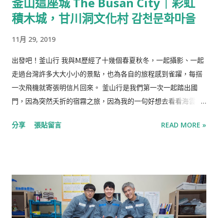
釜山這座城 The Busan City｜彩虹
0958-803-087 線上訂位： Inline 推薦：喜歡韓式風味又追求創
積木城，甘川洞文化村 감천문화마을
新的人可以一試，若是很怕辣的話就可能需要再評估 濟州島沙拉
濟州島民的傳統開胃前菜，將加入薏仁的包飯醬、小黃瓜與胡蘿
11月 29, 2019
蔔一同包進生菜捲中，風味甜鹹。 海膽生牛肉塔塔 「Yukhoe」
是拌以韓式傳統醬料的生拌牛肉，類似的生肉料理為蒙古軍遠征
出發吧！釜山行 我與M歷經了十幾個春夏秋冬，一起攝影、一起
時傳入歐洲，在20世紀作為「韃靼料理」傳回韓國，在以牛肉聞
走過台灣許多大大小小的景點，也為各自的旅程感到雀躍，每搭
名的全州被改良成韓國風味的生拌牛肉，味道甜鹹的韓式醬料搭
一次飛機就寄張明信片回來。 釜山行是我們第一次一起踏出國
配鮮美的生牛肉、海膽與魚子醬，牛肉的彈性與烤海苔的脆口並
門，因為突然夭折的宿霧之旅，因為我的一句好想去看看海雲
行，是海陸兼具的雙重美味，好吃也很有特色。 隨餐的解膩飲品
台。我們在一天的時間裡訂好了機票、找好了居所，決定兩個月
分享
張貼留言
READ MORE »
是酸甜的石榴醋。 海帶湯 名作韓國人生日都會吃「海帶湯」，實
後就出發。 在清晨的六點到達釜山，才下飛機就被長長的人龍擋
則以鮑魚內臟燉煮並搭上整顆鮑魚與魚子醬，海味濃郁的香氣被
在出關口，釜山剛醒秋陽灑在機場大廳，長時間等待的不耐瞬間
吸入，微炙過的飽滿鮑魚搭配粒粒分明的魚子醬也很適合。 朝鮮
被蒸發，在機場的Krispy Kreme買了杯香草拿鐵，開始釜山之
宮廷料理 松子醬浸章魚、白蝦、醃過的干貝與蘆筍，章魚很甜、
旅，第一站是甘川洞文化村。 甘川洞文化村 부산 감천문화마을，
蘆筍脆口，乳白色的松子醬有香甜的椰奶味。 橡子麵 以橡實磨做
用文藝復興的山邊小村 從札嘎其站搭上往山邊開的社區巴士西區
粉...
2(서구2)或西區2-2(서구2-2)往甘川洞文化村，才開到山腰處便能
看見山城聚落那群層層堆疊的彩色積木屋。 藝術與生活共存是甘