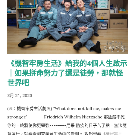
川洞文化村最大的特色，也是他最迷人的地方，你不會知道在下
一個轉角拐了彎，是不是就拐進尋常人家的曬衣場，不小心就闖
入別人的日常裡。 說起來這座帶點童話色彩的彩色山城，其實曾
是釜山的難民村，人口密度過高且生活不便，日常採買也非得走
過長長的山路下山。 這裡的屋房大多建於1950年代的韓戰時期，
為當時流離失所的難民以簡易的建材所搭建，還沒有而今俏麗的
姿態，直到2009年的整建才終於改頭換面，成為而今的彩色積木
《機智牢房生活》給我的4個人生啟示
屋。 Info: https://www.gamcheon.or.kr/ 第一次在電視節目
｜如果拼命努力了還是徒勞，那就怪
看到甘川洞文化村，立即被其繽紛的色彩吸引，卻想著自己應該
一輩子也不會踏上釜山，但沒想到有一天，我因為一張海雲台的
世界吧
照片與釜山少年們而站在這裡。 小王子與同鄉人 對於沒有經過
3月 21, 2020
縝密的規劃、由聚集而生的聚落，路徑複雜是每個舊社區共同的
特色，我與M第一目標是山城頂端的小王子，但在這裡不通、那
(圖：機智牢房生活劇照) "What does not kill me, makes me
裡不通、迷宮似的羊腸小徑裡，我們來來回回才終於到達山腰，
stronger."--------Friedrich Wilhelm Nietzsche 那些殺不死
山腰有一處小小的觀景區，能看到附近的札嘎其漁港與甘川洞一
你的，終將使你更堅強--------尼采 防疫的日子苦了點，無法隨
整排彩虹屋，抱持著「錯過這村就沒有這店」的心理，我們在小
意遠行，就看看劇來緩解生活中的鬱悶。 說起想看《機智牢房生