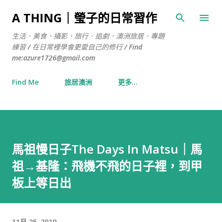
跳到主要內容
A THING｜瑩子的日常習作
生活．美食．攝影．旅行．追劇．澳洲旅居．專題
練習 / 在日常裡學會更愛自己的修行 / Find
me:azure1726@gmail.com
Find Me
旅居澳洲
更多…
馬祖慢日子The Days In Matsu｜馬
祖→基隆：飛機不飛的日子裡，到甲
板上等日出
11月 25, 2019