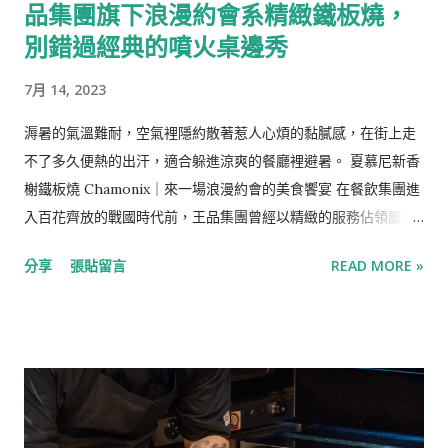
品集團旗下浪漫約會系精緻鐵板燒，
位： Inline 短評：在中壢想來一頓充滿儀式感的中高價位晚餐選
擇，稱不上傷荷包也不失面子。 松葉蟹肉最中餅 最中餅/松葉蟹
別錯過經典的噴火桌邊秀
肉/鮭魚卵/洋蔥/蘋果/沙拉醬 ​以源自日本的最中餅夾松葉蟹
7月 14, 2023
肉、洋蔥、蘋果，再佐香甜的沙拉醬與一點鮭魚卵，松葉蟹與鮭
魚卵的海味搭配蔬果的甘甜，清爽的味道很適合作為開席的第一
溽暑的氣溫難耐，空氣裡隱約散著惹人心煩的黏膩感，在街上走
道菜。 最中餅是以糯米粉擀製成皮，透過模具烤出輪廓，是歷史
不了多久便熱的出汗，適合躲進涼爽的餐廳裡避暑。 夏慕尼新香
悠久的和菓子。傳統上是以紅豆餡為主的最中餅，隨著時代而有
榭鐵板燒 Chamonix｜來一場浪漫約會的美食饗宴 在餐飲集團進
新的應用，其酥脆的質地讓它轉身成為許多創意日本料理的基底
入百花齊放的戰國時代前，王品集團曾經以精緻的服務佔領慶
皮，無論是包裹鹹點還是甜食，那股淡淡的米香與爽脆口感，都
生、慶功、約會…等精緻晚宴市場，是飲食集團的領頭羊之一，
是它迷人的標誌。 馬賽海鮮濃湯 蘭花蚌/白蝦/海鮮濃湯 改良自
分享
張貼留言
READ MORE »
而今的王品品牌目不及暇，各國料理、各式料理，從平價到高價
法國的馬賽魚湯，由蛤蜊與蝦熬煮濃郁的湯頭，搭配Q彈的蘭花
位齊包，不再訂位困難，但仍是聚餐時不失敗的選擇。 夏慕尼新
蚌與鮮美的白蝦，每一口都有驚喜。 名列「世界三大名湯」之一
香榭鐵板燒是王品集團在2005年成立的第七個品牌，名字取自法
的馬賽魚湯（Bou...
國與義大利交界處的度假勝地，主打創新與顛覆，結合法式料
理、Lounge Bar與鐵板料理，打破鐵板燒大火快炒的粗曠印象，
以優雅的方式一道一道出餐，是我對精緻鐵板燒的第一印象，也
是多年前的我一直惦記著要嚐一嚐的大餐，而從初訪至今竟也已