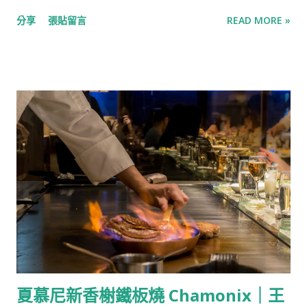
廚與食客近距離互動的板前料理與精緻鐵板燒，逐漸成為時代的
義的政治立場，他們是彼此的繆思，他們愛得死去活來但又荒唐
分享
張貼留言
READ MORE »
寵兒。這股風潮從街頭巷尾林立的「無菜單料理」中可見一斑，
地不停出軌，迪亞哥生性風流，甚至與芙烈達的妹妹有染，芙烈
飲食已不再只是進食，而是一場在眼簾前精彩上演的職人秀。 ​
達則同時有好些同性與異性情人，但大多是止乎於肉體關係。 對
「隱覓鐵板燒 Chef's Table」，店如其名般低調神祕，隱身於鬧
於丈夫出軌自己的妹妹，一直接受丈夫風流的芙烈達深感悲憤，
中取靜的元化路鬧區外圍。從中壢無菜單鐵板料理最初的「三
他們因此離...
鉄」與「隱覓」的雙強鼎立，到如今市場百花齊放，隱覓憑藉著
深厚的實力，始終穩坐「預約微困難店」的寶座。為了帶給賓客
極致的體驗，品牌堅持每一季更換菜單，並讓中壢兩家分店在同
季呈現截然不同的餐點組合，確保顧客即便在季中回訪，依然能
邂逅嶄新的驚喜與感動。 每一季換菜單，並在中壢的兩家店在同
一季提供不一樣的餐點組合，讓顧客在季中回訪時也能有不同的
驚喜。 【Info】 隱。覓鐵板燒 Chef's Table 地址： 慈惠店：桃
園市中壢區慈惠一街117號 元化店：桃園市中壢區元化路二段47
號 小巨蛋店：台北市松山區南京東路四段133巷4弄18號 營業時
間：周一-周日:11:30–13:30、17:30–21:30 電話： 慈惠店：0919-
夏慕尼新香榭鐵板燒 Chamonix｜王
226-959 元化店：0979-662-979 小巨蛋店：0918-609-989 訂