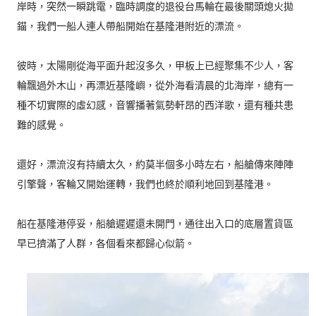
岸時，突然一瞬跳電，臨時調度的退役台馬輪在最後關頭熄火拋
錨，我們一船人連人帶船開始在基隆港附近的漂流。
彼時，太陽剛從海平面升起沒多久，甲板上已經聚集不少人，客
輪飄過外木山，再漂近基隆嶼，從外海看清晨的北海岸，總有一
種不切實際的虛幻感，音響播著氣勢軒昂的西洋歌，還有種共患
難的感覺。
還好，漂流沒有持續太久，約莫半個多小時左右，船艙傳來陣陣
引擎聲，客輪又開始運轉，我們也終於順利地回到基隆港。
船在基隆港停妥，船艙遲遲還未開門，通往出入口的底層置貨區
早已擠滿了人群，各個看來都歸心似箭。