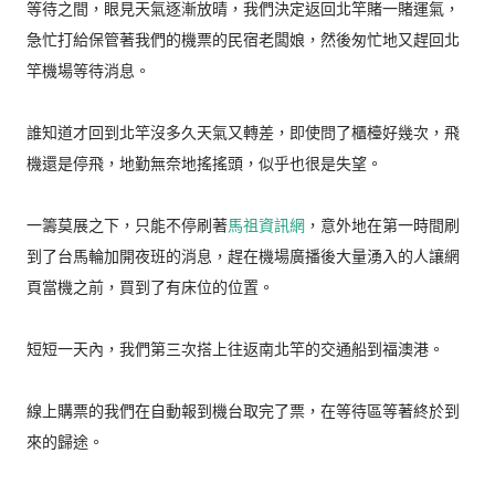
等待之間，眼見天氣逐漸放晴，我們決定返回北竿賭一賭運氣，
急忙打給保管著我們的機票的民宿老闆娘，然後匆忙地又趕回北
竿機場等待消息。
誰知道才回到北竿沒多久天氣又轉差，即使問了櫃檯好幾次，飛
機還是停飛，地勤無奈地搖搖頭，似乎也很是失望。
一籌莫展之下，只能不停刷著
馬祖資訊網
，意外地在第一時間刷
到了台馬輪加開夜班的消息，趕在機場廣播後大量湧入的人讓網
頁當機之前，買到了有床位的位置。
短短一天內，我們第三次搭上往返南北竿的交通船到福澳港。
線上購票的我們在自動報到機台取完了票，在等待區等著終於到
來的歸途。