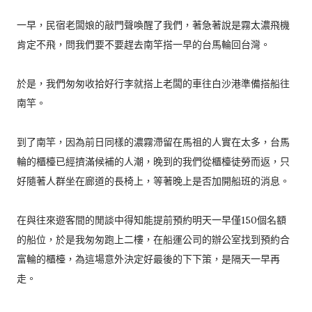
一早，民宿老闆娘的敲門聲喚醒了我們，著急著說是霧太濃飛機
肯定不飛，問我們要不要趕去南竿搭一早的台馬輪回台灣。
於是，我們匆匆收拾好行李就搭上老闆的車往白沙港準備搭船往
南竿。
到了南竿，因為前日同樣的濃霧滯留在馬祖的人實在太多，台馬
輪的櫃檯已經擠滿候補的人潮，晚到的我們從櫃檯徒勞而返，只
好隨著人群坐在廊道的長椅上，等著晚上是否加開船班的消息。
在與往來遊客間的閒談中得知能提前預約明天一早僅150個名額
的船位，於是我匆匆跑上二樓，在船運公司的辦公室找到預約合
富輪的櫃檯，為這場意外決定好最後的下下策，是隔天一早再
走。