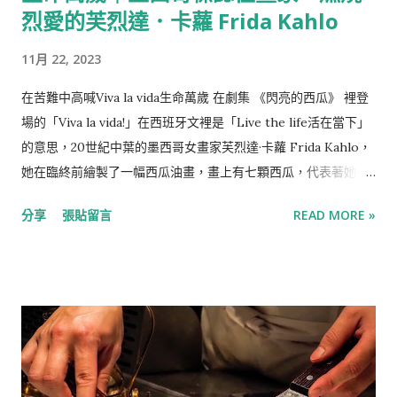
烈愛的芙烈達．卡蘿 Frida Kahlo
11月 22, 2023
在苦難中高喊Viva la vida生命萬歲 在劇集 《閃亮的西瓜》 裡登
場的「Viva la vida!」在西班牙文裡是「Live the life活在當下」
的意思，20世紀中葉的墨西哥女畫家芙烈達·卡蘿 Frida Kahlo，
她在臨終前繪製了一幅西瓜油畫，畫上有七顆西瓜，代表著她從
完整到殘缺的一生，也暗示著生命的終結，並在上面寫下了
分享
張貼留言
READ MORE »
「Viva la vida」，高喊著生命萬歲，為她雖然充滿波折與苦難卻
仍認真生活的一生寫下帷幕。 化傷痛為養分，墨西哥傳奇畫家-
芙烈達·卡蘿 Frida Kahlo 說起芙烈達·卡蘿 Frida Kahlo，是位充
滿故事性的藝術家，是政治狂熱份子與雙性戀者，如當今「性別
無界」標識的小鬍子則是她迷人的特色。 芙烈達出生在20世紀初
的墨西哥城，家境小康，在墨西哥的改革與變動裡成長，她因生
病而從小不良於行，並曾因遭受欺凌而短暫自卑，但父親對她的
陪伴與照顧讓她走出傷痛，像常人一樣生活並且自信又神采奕