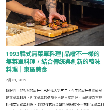
經十年過去，偶爾的一頓大餐早已不是難事。 帕瑪森起司麵包 佐
料有1.洋蔥碎/2.蒜香魚子抹醬/3.玫瑰鹽。 洋蔥脆口微辛，可以
單吃開胃；香氣濃郁的蒜味抹醬搭配顆粒狀的鱼子，鹹香甜中帶
點嗆辣，是夏慕尼引人注目的招牌之一，也有人特外帶麵包只為
了一嚐美味的抹醬，與櫻花蝦炒飯皆被稱為夏慕尼主餐外的本
體。 熱前菜-青檸茴香奶油鮑魚&松露蒸蛋 小巧的熱前菜，由師
傅在鐵板前準備，以微煎的鮑魚佐上酸香的青檸搭配綿密細緻的
1993韓式無菜單料理|品嚐不一樣的
松露蒸蛋。 因為是前菜，份量較為精緻，感覺尚未品嚐到特色便
無菜單料理，結合傳統與創新的韓味
吃完了。 熱前菜-茴香奶油鮮蝦&松露蒸蛋 秋冬新菜單中的熱前
菜，以香煎的蝦代替鮑魚，鮮蝦飽滿彈牙，但同樣是分量精緻。
料理｜東區美食
主廚湯品-法式牛肝菌牛肉清湯 以牛肉、牛肝菌與蔬菜燉煮的清
2月 01, 2025
湯，湯品味道清甜、牛肉軟嫩，牛肝菌薄餅混著清湯，吃起來像
美味的手工餅乾。 主廚湯品-北海道干貝海鮮清湯 以北海道干貝
轉眼間，我與M的尾牙也已經進入第五年，今年的尾牙選擇依然
為主角，配上魚片、苜蓿芽與黃瓜捲，味道簡單但好喝。 主廚湯
是無菜單料理，但無菜單的選項不再是日式料理，而是較為罕見
品- 松露起司洋蔥湯 濃厚的洋蔥味帶著獨特的辛香，配上一整片
的韓式無菜單料理。 1993韓式無菜單料理|品嚐不一樣的無菜單料
麵包，一道符合西餐‘‘Eat Soup’’的湯品，但相較之下還是兩款清