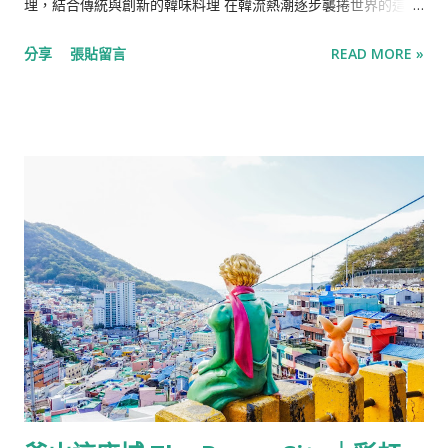
理，結合傳統與創新的韓味料理 在韓流熱潮逐步襲捲世界的這十
湯較合口味。 主廚湯品-法式田園雞肉濃湯 秋冬新菜單中新品項
多年，如「炸雞配啤酒」在好些年前因著韓劇的熱播而蔚為風
的湯品，以蔬菜與番茄為基底熬煮湯底，加入杏鮑菇與雞肉作為
分享
張貼留言
READ MORE »
潮，韓國美食隨著韓星與韓劇的文化輸出同樣遍地開花，韓式烤
佐料，味道有幾分像羅宋湯，是款清爽不膩口的濃湯。 主廚湯
肉、韓國炸雞、豆腐鍋、烤腸、湯飯…，以韓式料理為主打的餐
品-鮑魚海鮮清湯 同樣秋冬新菜單中新品項的湯品，以大顆鮑魚
廳也一步步遍及在台北街頭。 1993韓式無菜單料理開立於2023
搭配蔬菜清湯，是三款主廚湯品中最清爽的一道。 嚴選沙拉-煙
年，為全台第一間韓式無菜單餐廳，開在台北東區的一隅，門面
燻鮭魚乳酪沙拉 以煙燻鮭魚與莓果乳酪堆疊成蛋糕一般的視...
沉穩低調，小小的店面有一個開放式廚房與10個高腳椅的吧台座
位，由兩位1993年出生的韓籍主廚打理，將韓國傳統料理結合創
意與Fine dining的精緻擺盤，每季打造出一個Set的韓國特色菜
品，在以日本料理與鐵板燒為主的Omakase中作出別具一格的特
色。 選擇1993韓式無菜單料理作為尾牙一部分的原因是因為店
名，同樣出生在1993年的我們在韓國跟兩位主廚是不用講敬語的
「親辜」關係，因此「1993」這個店名在一瞬間吸引我的注意，
不假思索便轉發給M確認作為尾牙的餐廳。 【Info】 1993韓式無
菜單料理 地址：台北市大安區敦化南路1段160巷9號之4 營業時
間：周二-周日17:30-21:45(共兩個餐期17：30、19:45) 電話：