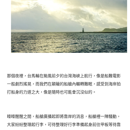
那個夜裡，台馬輪在颱風前夕的台灣海峽上航行，像是船難電影
一般劇烈搖晃，而我們在顛簸的船艙內輾轉難眠，感受到海岸拍
打船身的力道之大，像是隨時也可能會沉沒似的。
睡睡醒醒之間，船艙廣播起即將靠岸的消息，船艙裡一陣騷動，
大家紛紛整理起行李，可待整理好行李準備起身前往甲板等待靠