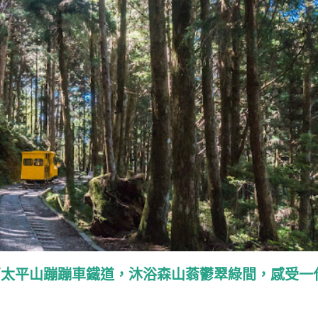
蘭太平山蹦蹦車鐵道，沐浴森山蓊鬱翠綠間，感受一