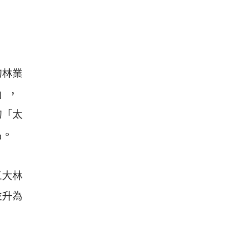
的林業
」，
的「太
名。
三大林
並升為