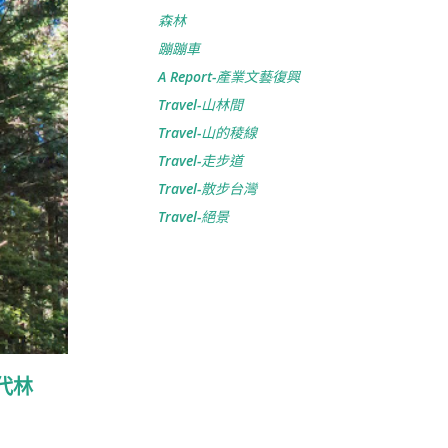
森林
蹦蹦車
A Report-產業文藝復興
Travel-山林間
Travel-山的稜線
Travel-走步道
Travel-散步台灣
Travel-絕景
代林