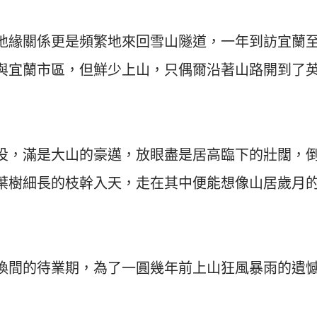
地緣關係更是頻繁地來回雪山隧道，一年到訪宜蘭
與宜蘭市區，但鮮少上山，只偶爾沿著山路開到了
投，滿是大山的豪邁，放眼盡是居高臨下的壯闊，
葉樹細長的枝幹入天，走在其中便能想像山居歲月
換間的待業期，為了一圓幾年前上山狂風暴雨的遺