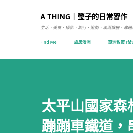
A THING｜瑩子的日常習作
生活．美食．攝影．旅行．追劇．澳洲旅居．專題練習 / 在日
Find Me
旅居澳洲
亞洲散策 (釜
太平山國家森
蹦蹦車鐵道，