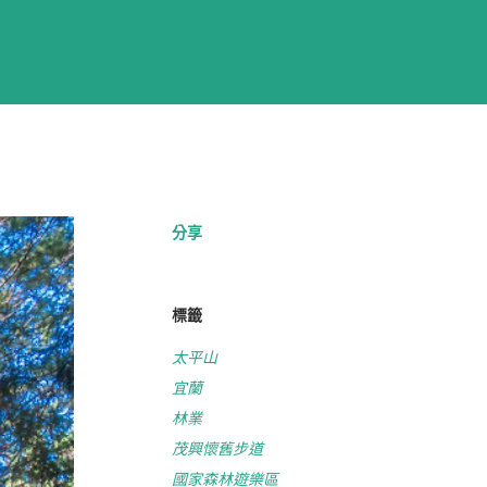
分享
標籤
太平山
宜蘭
林業
茂興懷舊步道
國家森林遊樂區