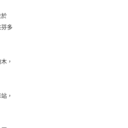
並於
來芬多
檜木，
車站，