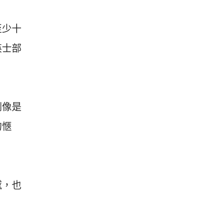
至少十
英士部
倒像是
的愜
憾，也