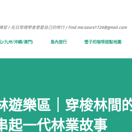
跳到主要內容
常裡學會更愛自己的修行 / Find me:azure1726@gmail.com
山/九州/沖繩/澳門)
島內旅行
瑩子的咖啡甜點地圖
林遊樂區｜穿梭林間
串起一代林業故事