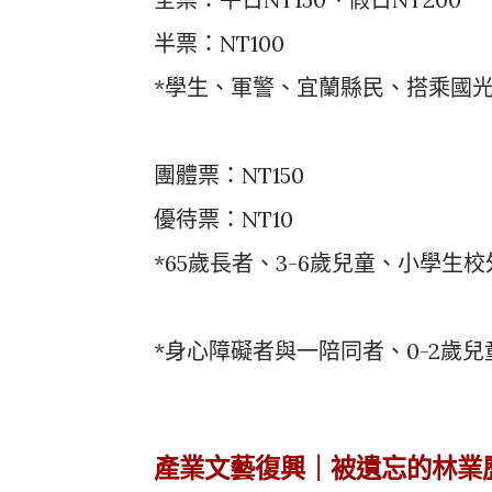
半票：NT100
*學生、軍警、宜蘭縣民、搭乘國
團體票：NT150
優待票：NT10
*65歲長者、3-6歲兒童、小學生
*身心障礙者與一陪同者、0-2歲
產業文藝復興｜被遺忘的林業