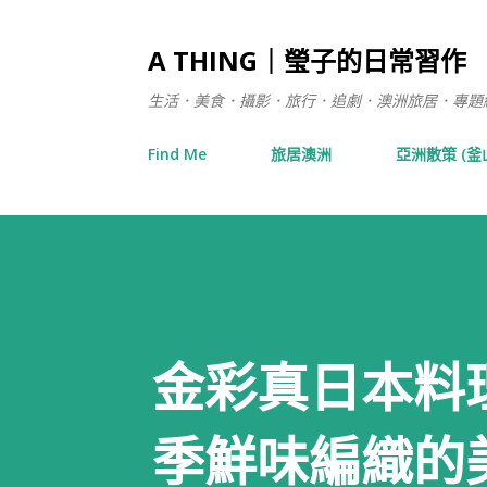
A THING｜瑩子的日常習作
生活．美食．攝影．旅行．追劇．澳洲旅居．專題練習 / 在日
Find Me
旅居澳洲
亞洲散策 (釜
金彩真日本料
季鮮味編織的