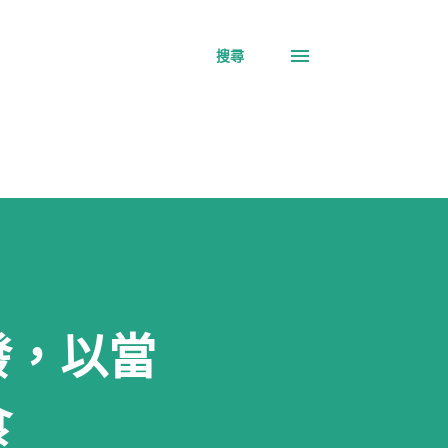
搜尋
發，以當
食