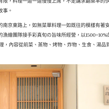
有限，料理一道一道慢慢上席，不走講求翻桌率的
故事。
的南京東路上，如無菜單料理一如既往的模樣有著
漁繪團隊接手彩真旬の旨味所經營，以1500+10%
道料理，內容從前菜、蒸物、烤物、炸物、生食、湯品