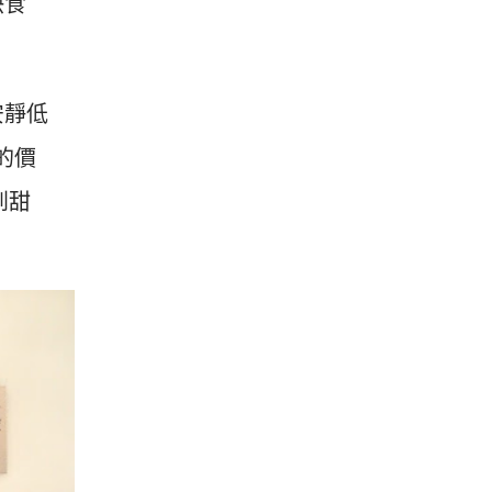
快食
安靜低
的價
到甜