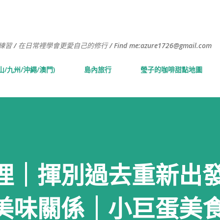
跳到主要內容
常裡學會更愛自己的修行 / Find me:azure1726@gmail.com
山/九州/沖繩/澳門)
島內旅行
瑩子的咖啡甜點地圖
理｜揮別過去重新出
美味關係｜小巨蛋美