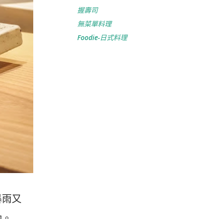
握壽司
無菜單料理
Foodie-日式料理
暴雨又
動。