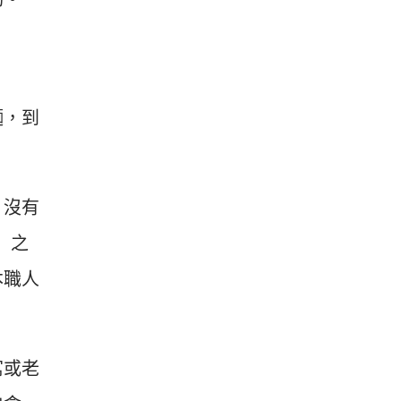
麵，到
，沒有
」之
本職人
寓或老