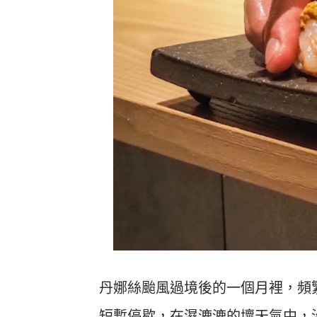
丹娜絲颱風過境後的一個月裡，頻
短暫停歇，在濕漉漉的壞天氣中，